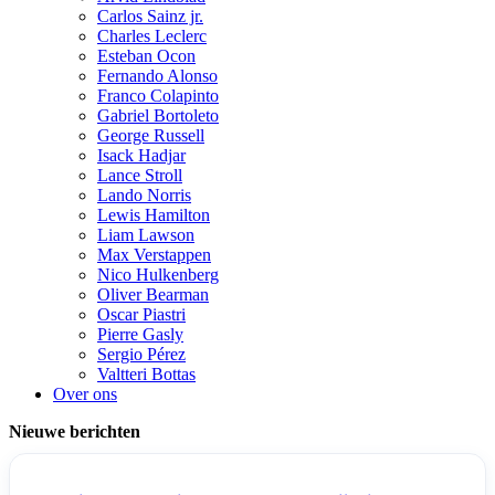
Carlos Sainz jr.
Charles Leclerc
Esteban Ocon
Fernando Alonso
Franco Colapinto
Gabriel Bortoleto
George Russell
Isack Hadjar
Lance Stroll
Lando Norris
Lewis Hamilton
Liam Lawson
Max Verstappen
Nico Hulkenberg
Oliver Bearman
Oscar Piastri
Pierre Gasly
Sergio Pérez
Valtteri Bottas
Over ons
Nieuwe berichten