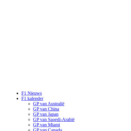
F1 Nieuws
F1 kalender
GP van Australië
GP van China
GP van Japan
GP van Saoedi-Arabië
GP van Miami
GP van Canada