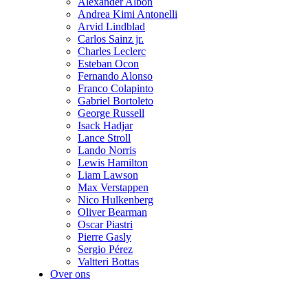
Alexander Albon
Andrea Kimi Antonelli
Arvid Lindblad
Carlos Sainz jr.
Charles Leclerc
Esteban Ocon
Fernando Alonso
Franco Colapinto
Gabriel Bortoleto
George Russell
Isack Hadjar
Lance Stroll
Lando Norris
Lewis Hamilton
Liam Lawson
Max Verstappen
Nico Hulkenberg
Oliver Bearman
Oscar Piastri
Pierre Gasly
Sergio Pérez
Valtteri Bottas
Over ons