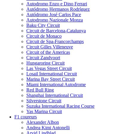
Autodromo Enzo e Dino Ferrari
Autódromo Hermanos Rodríguez
Autódromo José Carlos Pace
Autodromo Nazionale Monza
Baku City Circuit
Circuit de Barcelona-Catalunya
Circuit de Monaco
Circuit de Spa-Francorchamps
Circuit Gilles Villeneuve
Circuit of the Americas
Circuit Zandvoort
Hungaroring Circuit
Las Vegas Street Circuit
Losail International Circuit
Marina Bay Street Circuit
Miami International Autodrome
Red Bull Ring
Shanghai International Circuit
Silverstone Circuit
Suzuka International Racing Course
Yas Marina Circuit
F1 coureurs
Alexander Albon
Andrea Kimi Antonelli
Arvid Lindblad