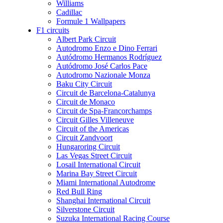
Williams
Cadillac
Formule 1 Wallpapers
F1 circuits
Albert Park Circuit
Autodromo Enzo e Dino Ferrari
Autódromo Hermanos Rodríguez
Autódromo José Carlos Pace
Autodromo Nazionale Monza
Baku City Circuit
Circuit de Barcelona-Catalunya
Circuit de Monaco
Circuit de Spa-Francorchamps
Circuit Gilles Villeneuve
Circuit of the Americas
Circuit Zandvoort
Hungaroring Circuit
Las Vegas Street Circuit
Losail International Circuit
Marina Bay Street Circuit
Miami International Autodrome
Red Bull Ring
Shanghai International Circuit
Silverstone Circuit
Suzuka International Racing Course