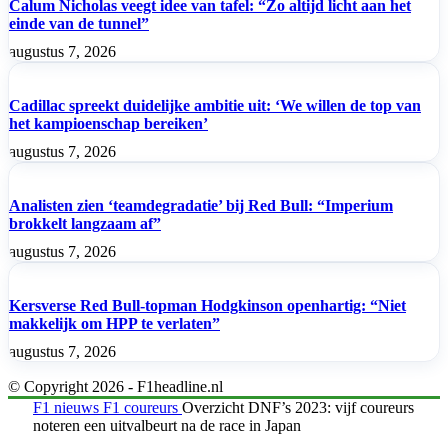
Calum Nicholas veegt idee van tafel: “Zo altijd licht aan het
einde van de tunnel”
augustus 7, 2026
Cadillac spreekt duidelijke ambitie uit: ‘We willen de top van
het kampioenschap bereiken’
augustus 7, 2026
Analisten zien ‘teamdegradatie’ bij Red Bull: “Imperium
brokkelt langzaam af”
augustus 7, 2026
Kersverse Red Bull-topman Hodgkinson openhartig: “Niet
makkelijk om HPP te verlaten”
augustus 7, 2026
© Copyright 2026 - F1headline.nl
F1 nieuws
F1 coureurs
Overzicht DNF’s 2023: vijf coureurs
noteren een uitvalbeurt na de race in Japan