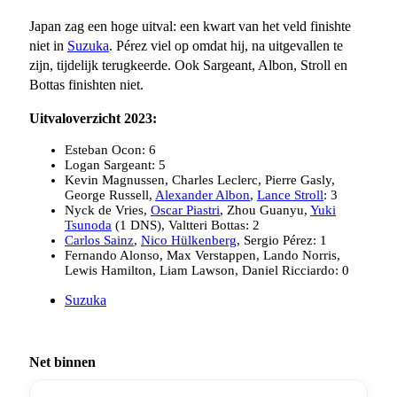
Japan zag een hoge uitval: een kwart van het veld finishte
niet in
Suzuka
. Pérez viel op omdat hij, na uitgevallen te
zijn, tijdelijk terugkeerde. Ook Sargeant, Albon, Stroll en
Bottas finishten niet.
Uitvaloverzicht 2023:
Esteban Ocon: 6
Logan Sargeant: 5
Kevin Magnussen, Charles Leclerc, Pierre Gasly,
George Russell,
Alexander Albon
,
Lance Stroll
: 3
Nyck de Vries,
Oscar Piastri
, Zhou Guanyu,
Yuki
Tsunoda
(1 DNS), Valtteri Bottas: 2
Carlos Sainz
,
Nico Hülkenberg
, Sergio Pérez: 1
Fernando Alonso, Max Verstappen, Lando Norris,
Lewis Hamilton, Liam Lawson, Daniel Ricciardo: 0
Suzuka
Net binnen