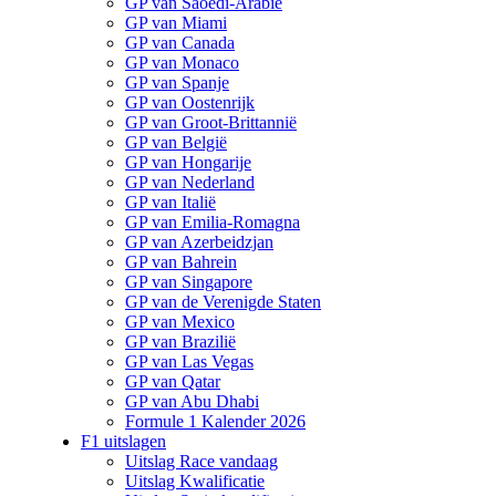
GP van Saoedi-Arabië
GP van Miami
GP van Canada
GP van Monaco
GP van Spanje
GP van Oostenrijk
GP van Groot-Brittannië
GP van België
GP van Hongarije
GP van Nederland
GP van Italië
GP van Emilia-Romagna
GP van Azerbeidzjan
GP van Bahrein
GP van Singapore
GP van de Verenigde Staten
GP van Mexico
GP van Brazilië
GP van Las Vegas
GP van Qatar
GP van Abu Dhabi
Formule 1 Kalender 2026
F1 uitslagen
Uitslag Race vandaag
Uitslag Kwalificatie