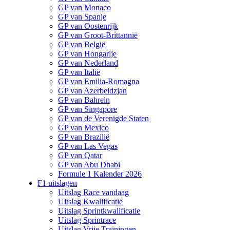
GP van Monaco
GP van Spanje
GP van Oostenrijk
GP van Groot-Brittannië
GP van België
GP van Hongarije
GP van Nederland
GP van Italië
GP van Emilia-Romagna
GP van Azerbeidzjan
GP van Bahrein
GP van Singapore
GP van de Verenigde Staten
GP van Mexico
GP van Brazilië
GP van Las Vegas
GP van Qatar
GP van Abu Dhabi
Formule 1 Kalender 2026
F1 uitslagen
Uitslag Race vandaag
Uitslag Kwalificatie
Uitslag Sprintkwalificatie
Uitslag Sprintrace
Uitslag Vrije Trainingen