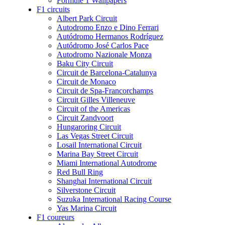
Formule 1 Wallpapers
F1 circuits
Albert Park Circuit
Autodromo Enzo e Dino Ferrari
Autódromo Hermanos Rodríguez
Autódromo José Carlos Pace
Autodromo Nazionale Monza
Baku City Circuit
Circuit de Barcelona-Catalunya
Circuit de Monaco
Circuit de Spa-Francorchamps
Circuit Gilles Villeneuve
Circuit of the Americas
Circuit Zandvoort
Hungaroring Circuit
Las Vegas Street Circuit
Losail International Circuit
Marina Bay Street Circuit
Miami International Autodrome
Red Bull Ring
Shanghai International Circuit
Silverstone Circuit
Suzuka International Racing Course
Yas Marina Circuit
F1 coureurs