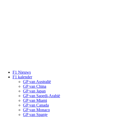
F1 Nieuws
F1 kalender
GP van Australië
GP van China
GP van Japan
GP van Saoedi-Arabië
GP van Miami
GP van Canada
GP van Monaco
GP van Spanje