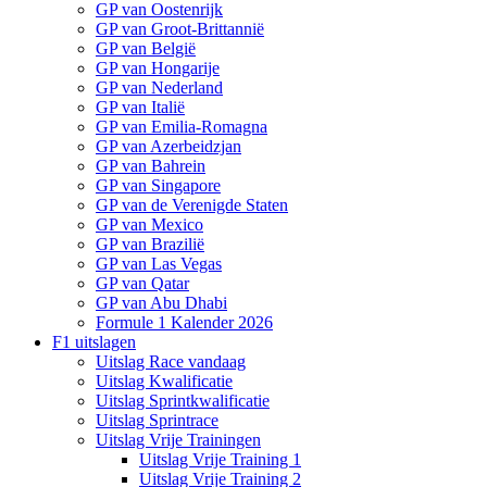
GP van Oostenrijk
GP van Groot-Brittannië
GP van België
GP van Hongarije
GP van Nederland
GP van Italië
GP van Emilia-Romagna
GP van Azerbeidzjan
GP van Bahrein
GP van Singapore
GP van de Verenigde Staten
GP van Mexico
GP van Brazilië
GP van Las Vegas
GP van Qatar
GP van Abu Dhabi
Formule 1 Kalender 2026
F1 uitslagen
Uitslag Race vandaag
Uitslag Kwalificatie
Uitslag Sprintkwalificatie
Uitslag Sprintrace
Uitslag Vrije Trainingen
Uitslag Vrije Training 1
Uitslag Vrije Training 2