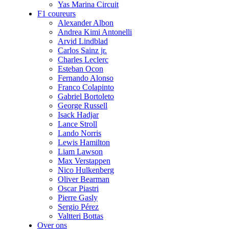
Yas Marina Circuit
F1 coureurs
Alexander Albon
Andrea Kimi Antonelli
Arvid Lindblad
Carlos Sainz jr.
Charles Leclerc
Esteban Ocon
Fernando Alonso
Franco Colapinto
Gabriel Bortoleto
George Russell
Isack Hadjar
Lance Stroll
Lando Norris
Lewis Hamilton
Liam Lawson
Max Verstappen
Nico Hulkenberg
Oliver Bearman
Oscar Piastri
Pierre Gasly
Sergio Pérez
Valtteri Bottas
Over ons