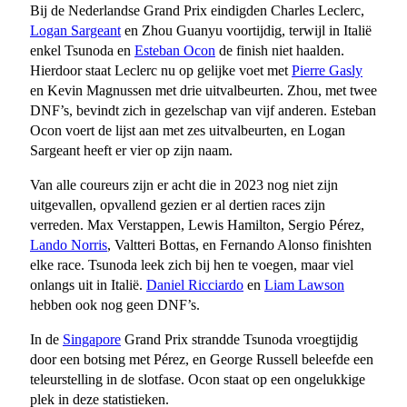
Bij de Nederlandse Grand Prix eindigden Charles Leclerc,
Logan Sargeant
en Zhou Guanyu voortijdig, terwijl in Italië
enkel Tsunoda en
Esteban Ocon
de finish niet haalden.
Hierdoor staat Leclerc nu op gelijke voet met
Pierre Gasly
en Kevin Magnussen met drie uitvalbeurten. Zhou, met twee
DNF’s, bevindt zich in gezelschap van vijf anderen. Esteban
Ocon voert de lijst aan met zes uitvalbeurten, en Logan
Sargeant heeft er vier op zijn naam.
Van alle coureurs zijn er acht die in 2023 nog niet zijn
uitgevallen, opvallend gezien er al dertien races zijn
verreden. Max Verstappen, Lewis Hamilton, Sergio Pérez,
Lando Norris
, Valtteri Bottas, en Fernando Alonso finishten
elke race. Tsunoda leek zich bij hen te voegen, maar viel
onlangs uit in Italië.
Daniel Ricciardo
en
Liam Lawson
hebben ook nog geen DNF’s.
In de
Singapore
Grand Prix strandde Tsunoda vroegtijdig
door een botsing met Pérez, en George Russell beleefde een
teleurstelling in de slotfase. Ocon staat op een ongelukkige
plek in deze statistieken.