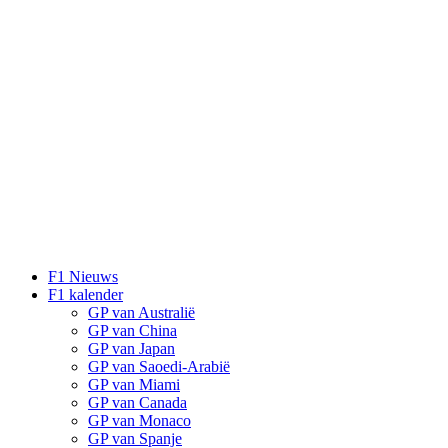
F1 Nieuws
F1 kalender
GP van Australië
GP van China
GP van Japan
GP van Saoedi-Arabië
GP van Miami
GP van Canada
GP van Monaco
GP van Spanje