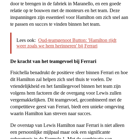
door te brengen in de fabriek in Maranello, en een goede
relatie op te bouwen met de monteurs en het team. Deze
inspanningen zijn essentieel voor Hamilton om zich snel aan
te passen en succes te vinden binnen het team.
Lees ook:
Oud-teamgenoot Button: 'Hamilton rijdt
weer zoals we hem herinneren' bij Ferrari
De kracht van het teamgevoel bij Ferrari
Fisichella benadrukt de positieve sfeer binnen Ferrari en hoe
dit Hamilton zal helpen zich snel thuis te voelen. De
vriendelijkheid en het familiegevoel binnen het team zijn
volgens hem factoren die de overgang voor Lewis zullen
vergemakkelijken. Dit teamgevoel, gecombineerd met de
competitieve geest van Ferrari, biedt een unieke omgeving
waarin Hamilton kan streven naar succes.
De overstap van Lewis Hamilton naar Ferrari is niet alleen
een persoonlijke mijlpaal maar ook een significante
gebeurtenis in de Formule 1. Met de combinatie van