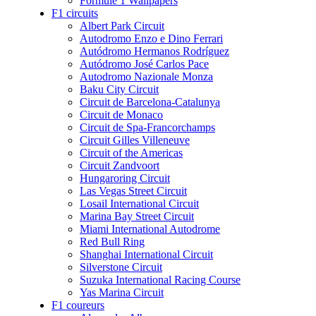
Formule 1 Wallpapers
F1 circuits
Albert Park Circuit
Autodromo Enzo e Dino Ferrari
Autódromo Hermanos Rodríguez
Autódromo José Carlos Pace
Autodromo Nazionale Monza
Baku City Circuit
Circuit de Barcelona-Catalunya
Circuit de Monaco
Circuit de Spa-Francorchamps
Circuit Gilles Villeneuve
Circuit of the Americas
Circuit Zandvoort
Hungaroring Circuit
Las Vegas Street Circuit
Losail International Circuit
Marina Bay Street Circuit
Miami International Autodrome
Red Bull Ring
Shanghai International Circuit
Silverstone Circuit
Suzuka International Racing Course
Yas Marina Circuit
F1 coureurs