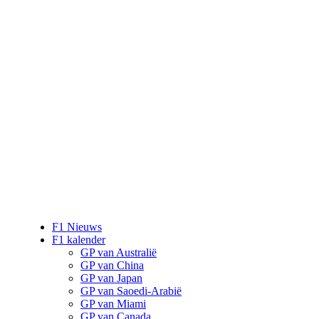
F1 Nieuws
F1 kalender
GP van Australië
GP van China
GP van Japan
GP van Saoedi-Arabië
GP van Miami
GP van Canada