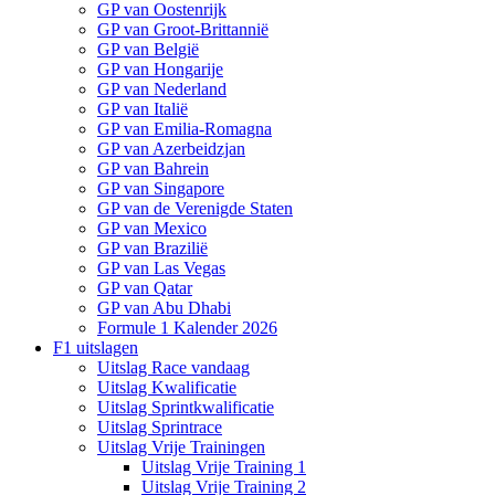
GP van Oostenrijk
GP van Groot-Brittannië
GP van België
GP van Hongarije
GP van Nederland
GP van Italië
GP van Emilia-Romagna
GP van Azerbeidzjan
GP van Bahrein
GP van Singapore
GP van de Verenigde Staten
GP van Mexico
GP van Brazilië
GP van Las Vegas
GP van Qatar
GP van Abu Dhabi
Formule 1 Kalender 2026
F1 uitslagen
Uitslag Race vandaag
Uitslag Kwalificatie
Uitslag Sprintkwalificatie
Uitslag Sprintrace
Uitslag Vrije Trainingen
Uitslag Vrije Training 1
Uitslag Vrije Training 2