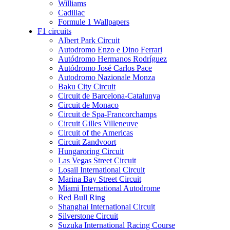
Williams
Cadillac
Formule 1 Wallpapers
F1 circuits
Albert Park Circuit
Autodromo Enzo e Dino Ferrari
Autódromo Hermanos Rodríguez
Autódromo José Carlos Pace
Autodromo Nazionale Monza
Baku City Circuit
Circuit de Barcelona-Catalunya
Circuit de Monaco
Circuit de Spa-Francorchamps
Circuit Gilles Villeneuve
Circuit of the Americas
Circuit Zandvoort
Hungaroring Circuit
Las Vegas Street Circuit
Losail International Circuit
Marina Bay Street Circuit
Miami International Autodrome
Red Bull Ring
Shanghai International Circuit
Silverstone Circuit
Suzuka International Racing Course