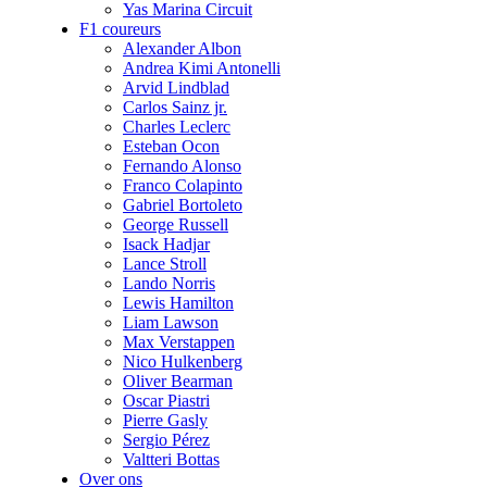
Yas Marina Circuit
F1 coureurs
Alexander Albon
Andrea Kimi Antonelli
Arvid Lindblad
Carlos Sainz jr.
Charles Leclerc
Esteban Ocon
Fernando Alonso
Franco Colapinto
Gabriel Bortoleto
George Russell
Isack Hadjar
Lance Stroll
Lando Norris
Lewis Hamilton
Liam Lawson
Max Verstappen
Nico Hulkenberg
Oliver Bearman
Oscar Piastri
Pierre Gasly
Sergio Pérez
Valtteri Bottas
Over ons