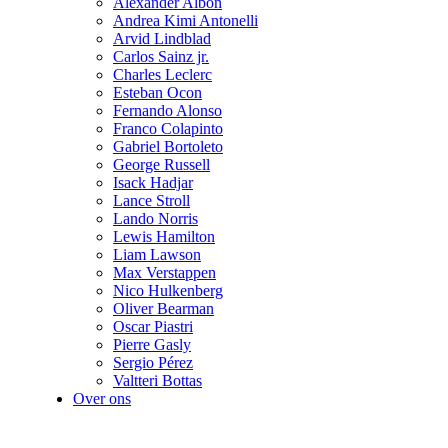
Alexander Albon
Andrea Kimi Antonelli
Arvid Lindblad
Carlos Sainz jr.
Charles Leclerc
Esteban Ocon
Fernando Alonso
Franco Colapinto
Gabriel Bortoleto
George Russell
Isack Hadjar
Lance Stroll
Lando Norris
Lewis Hamilton
Liam Lawson
Max Verstappen
Nico Hulkenberg
Oliver Bearman
Oscar Piastri
Pierre Gasly
Sergio Pérez
Valtteri Bottas
Over ons