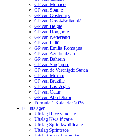
GP van Monaco
GP van Spanje
GP van Oostenrijk
GP van Groot-Brittannië
GP van België
GP van Hongarije
GP van Nederland
GP van Italië
GP van Emilia-Romagna
GP van Azerbeidzjan
GP van Bahrein
GP van Singapore
GP van de Verenigde Staten
GP van Mexico
GP van Brazilië
GP van Las Vegas
GP van Qatar
GP van Abu Dhabi
Formule 1 Kalender 2026
F1 uitslagen
Uitslag Race vandaag
Uitslag Kwalificatie
Uitslag Sprintkwalificatie
Uitslag Sprintrace
Uitslag Vrije Trainingen