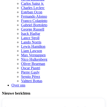
Carlos Sainz jr.
Charles Leclerc
Esteban Ocon
Fernando Alonso
Franco Colapinto
Gabriel Bortoleto
George Russell
Isack Hadjar
Lance Stroll
Lando Norris
Lewis Hamilton
Liam Lawson
Max Verstappen
Nico Hulkenberg
Oliver Bearman
Oscar Piastri
Pierre Gasly
Sergio Pérez
Valtteri Bottas
Over ons
Nieuwe berichten