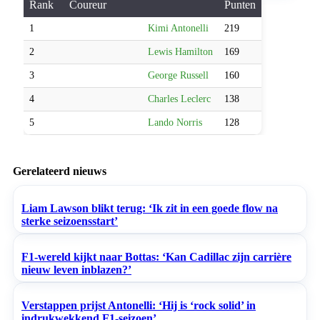
Rank
Coureur
Punten
1
Kimi Antonelli
219
2
Lewis Hamilton
169
3
George Russell
160
4
Charles Leclerc
138
5
Lando Norris
128
Gerelateerd nieuws
Liam Lawson blikt terug: ‘Ik zit in een goede flow na
sterke seizoensstart’
F1-wereld kijkt naar Bottas: ‘Kan Cadillac zijn carrière
nieuw leven inblazen?’
Verstappen prijst Antonelli: ‘Hij is ‘rock solid’ in
indrukwekkend F1-seizoen’