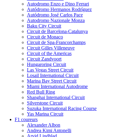
Autodromo Enzo e Dino Ferrari
Autódromo Hermanos Rodríguez
Autódromo José Carlos Pace
Autodromo Nazionale Monza
Baku City Circuit
Circuit de Barcelona-Catalunya
Circuit de Monaco
Circuit de Spa-Francorchamps
Circuit Gilles Villeneuve
Circuit of the Americas
Circuit Zandvoort
Hungaroring Circuit
Las Vegas Street Circuit
Losail International Circuit
Marina Bay Street Circuit
Miami International Autodrome
Red Bull Ring
Shanghai International Circuit
Silverstone Circuit
Suzuka International Racing Course
Yas Marina Circuit
F1 coureurs
Alexander Albon
Andrea Kimi Antonelli
Arvid Lindblad