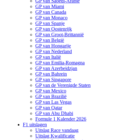
GP van Saoedi-Arabië
GP van Miami
GP van Canada
GP van Monaco
GP van Spanje
GP van Oostenrijk
GP van Groot-Brittannië
GP van België
GP van Hongarije
GP van Nederland
GP van Italië
GP van Emilia-Romagna
GP van Azerbeidzjan
GP van Bahrein
GP van Singapore
GP van de Verenigde Staten
GP van Mexico
GP van Brazilië
GP van Las Vegas
GP van Qatar
GP van Abu Dhabi
Formule 1 Kalender 2026
F1 uitslagen
Uitslag Race vandaag
Uitslag Kwalificatie