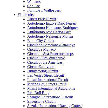
Williams
Cadillac
Formule 1 Wallpapers
F1 circuits
Albert Park Circuit
Autodromo Enzo e Dino Ferrari
Autódromo Hermanos Rodríguez
Autódromo José Carlos Pace
Autodromo Nazionale Monza
Baku City Circuit
Circuit de Barcelona-Catalunya
Circuit de Monaco
Circuit de Spa-Francorchamps
Circuit Gilles Villeneuve
Circuit of the Americas
Circuit Zandvoort
Hungaroring Circuit
Las Vegas Street Circuit
Losail International Circuit
Marina Bay Street Circuit
Miami International Autodrome
Red Bull Ring
Shanghai International Circuit
Silverstone Circuit
Suzuka International Racing Course