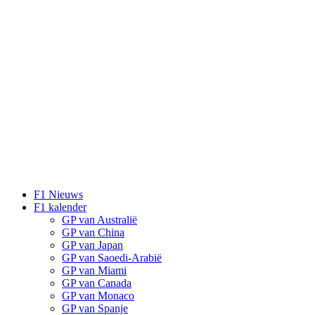
F1 Nieuws
F1 kalender
GP van Australië
GP van China
GP van Japan
GP van Saoedi-Arabië
GP van Miami
GP van Canada
GP van Monaco
GP van Spanje