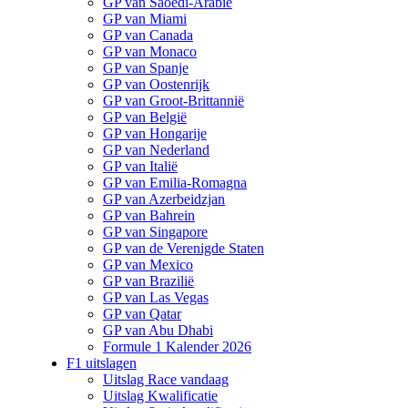
GP van Saoedi-Arabië
GP van Miami
GP van Canada
GP van Monaco
GP van Spanje
GP van Oostenrijk
GP van Groot-Brittannië
GP van België
GP van Hongarije
GP van Nederland
GP van Italië
GP van Emilia-Romagna
GP van Azerbeidzjan
GP van Bahrein
GP van Singapore
GP van de Verenigde Staten
GP van Mexico
GP van Brazilië
GP van Las Vegas
GP van Qatar
GP van Abu Dhabi
Formule 1 Kalender 2026
F1 uitslagen
Uitslag Race vandaag
Uitslag Kwalificatie