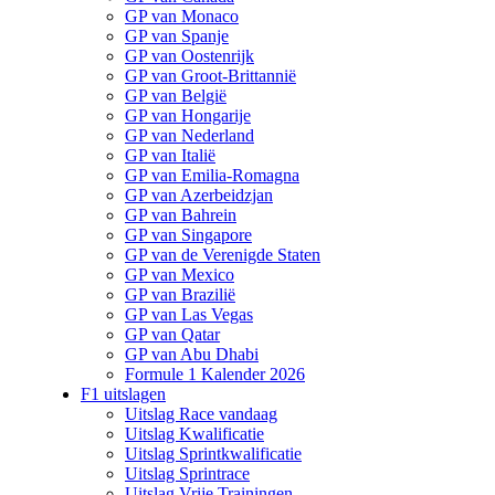
GP van Monaco
GP van Spanje
GP van Oostenrijk
GP van Groot-Brittannië
GP van België
GP van Hongarije
GP van Nederland
GP van Italië
GP van Emilia-Romagna
GP van Azerbeidzjan
GP van Bahrein
GP van Singapore
GP van de Verenigde Staten
GP van Mexico
GP van Brazilië
GP van Las Vegas
GP van Qatar
GP van Abu Dhabi
Formule 1 Kalender 2026
F1 uitslagen
Uitslag Race vandaag
Uitslag Kwalificatie
Uitslag Sprintkwalificatie
Uitslag Sprintrace
Uitslag Vrije Trainingen