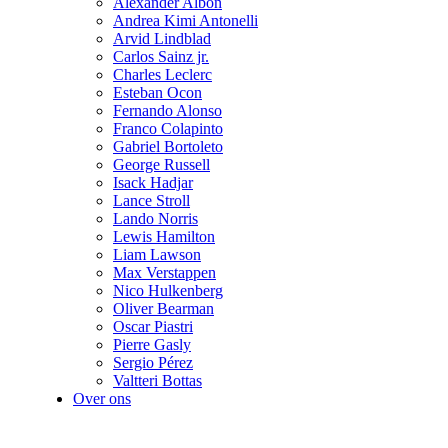
Alexander Albon
Andrea Kimi Antonelli
Arvid Lindblad
Carlos Sainz jr.
Charles Leclerc
Esteban Ocon
Fernando Alonso
Franco Colapinto
Gabriel Bortoleto
George Russell
Isack Hadjar
Lance Stroll
Lando Norris
Lewis Hamilton
Liam Lawson
Max Verstappen
Nico Hulkenberg
Oliver Bearman
Oscar Piastri
Pierre Gasly
Sergio Pérez
Valtteri Bottas
Over ons