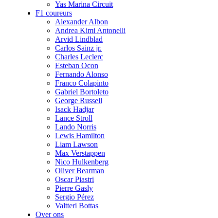
Yas Marina Circuit
F1 coureurs
Alexander Albon
Andrea Kimi Antonelli
Arvid Lindblad
Carlos Sainz jr.
Charles Leclerc
Esteban Ocon
Fernando Alonso
Franco Colapinto
Gabriel Bortoleto
George Russell
Isack Hadjar
Lance Stroll
Lando Norris
Lewis Hamilton
Liam Lawson
Max Verstappen
Nico Hulkenberg
Oliver Bearman
Oscar Piastri
Pierre Gasly
Sergio Pérez
Valtteri Bottas
Over ons