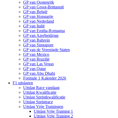
GP van Oostenrijk
GP van Groot-Brittannië
GP van België
GP van Hongarije
GP van Nederland
GP van Italië
GP van Emilia-Romagna
GP van Azerbeidzjan
GP van Bahrein
GP van Singapore
GP van de Verenigde Staten
GP van Mexico
GP van Brazilië
GP van Las Vegas
GP van Qatar
GP van Abu Dhabi
Formule 1 Kalender 2026
F1 uitslagen
Uitslag Race vandaag
Uitslag Kwalificatie
Uitslag Sprintkwalificatie
Uitslag Sprintrace
Uitslag Vrije Trainingen
Uitslag Vrije Training 1
Uitslag Vrije Training 2