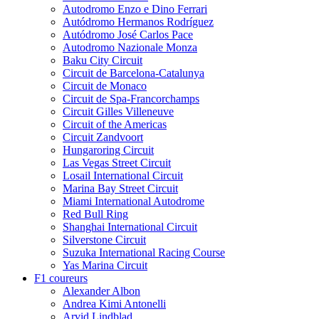
Autodromo Enzo e Dino Ferrari
Autódromo Hermanos Rodríguez
Autódromo José Carlos Pace
Autodromo Nazionale Monza
Baku City Circuit
Circuit de Barcelona-Catalunya
Circuit de Monaco
Circuit de Spa-Francorchamps
Circuit Gilles Villeneuve
Circuit of the Americas
Circuit Zandvoort
Hungaroring Circuit
Las Vegas Street Circuit
Losail International Circuit
Marina Bay Street Circuit
Miami International Autodrome
Red Bull Ring
Shanghai International Circuit
Silverstone Circuit
Suzuka International Racing Course
Yas Marina Circuit
F1 coureurs
Alexander Albon
Andrea Kimi Antonelli
Arvid Lindblad