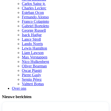
Carlos Sainz jr.
Charles Leclerc
Esteban Ocon
Fernando Alonso
Franco Colapinto
Gabriel Bortoleto
George Russell
Isack Hadjar
Lance Stroll
Lando Norris
Lewis Hamilton
Liam Lawson
Max Verstappen
Nico Hulkenberg
Oliver Bearman
Oscar Piastri
Pierre Gasly
Sergio Pérez
Valtteri Bottas
Over ons
Nieuwe berichten