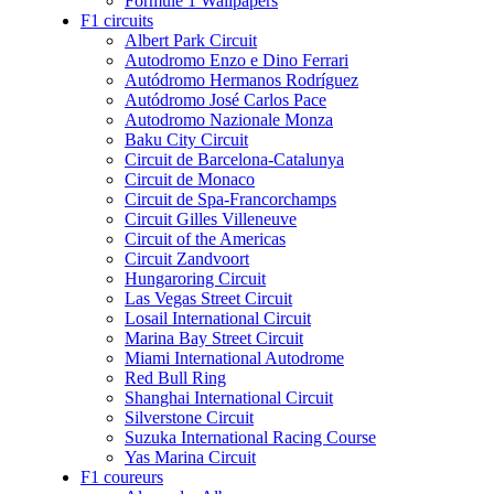
Formule 1 Wallpapers
F1 circuits
Albert Park Circuit
Autodromo Enzo e Dino Ferrari
Autódromo Hermanos Rodríguez
Autódromo José Carlos Pace
Autodromo Nazionale Monza
Baku City Circuit
Circuit de Barcelona-Catalunya
Circuit de Monaco
Circuit de Spa-Francorchamps
Circuit Gilles Villeneuve
Circuit of the Americas
Circuit Zandvoort
Hungaroring Circuit
Las Vegas Street Circuit
Losail International Circuit
Marina Bay Street Circuit
Miami International Autodrome
Red Bull Ring
Shanghai International Circuit
Silverstone Circuit
Suzuka International Racing Course
Yas Marina Circuit
F1 coureurs