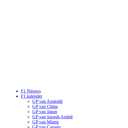
F1 Nieuws
F1 kalender
GP van Australië
GP van China
GP van Japan
GP van Saoedi-Arabië
GP van Miami
GP van Canada