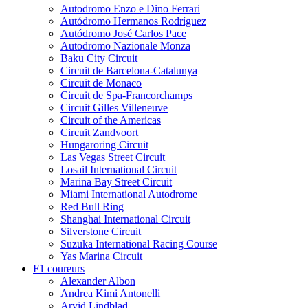
Autodromo Enzo e Dino Ferrari
Autódromo Hermanos Rodríguez
Autódromo José Carlos Pace
Autodromo Nazionale Monza
Baku City Circuit
Circuit de Barcelona-Catalunya
Circuit de Monaco
Circuit de Spa-Francorchamps
Circuit Gilles Villeneuve
Circuit of the Americas
Circuit Zandvoort
Hungaroring Circuit
Las Vegas Street Circuit
Losail International Circuit
Marina Bay Street Circuit
Miami International Autodrome
Red Bull Ring
Shanghai International Circuit
Silverstone Circuit
Suzuka International Racing Course
Yas Marina Circuit
F1 coureurs
Alexander Albon
Andrea Kimi Antonelli
Arvid Lindblad