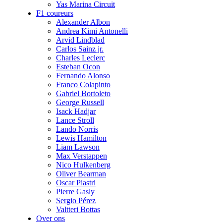
Yas Marina Circuit
F1 coureurs
Alexander Albon
Andrea Kimi Antonelli
Arvid Lindblad
Carlos Sainz jr.
Charles Leclerc
Esteban Ocon
Fernando Alonso
Franco Colapinto
Gabriel Bortoleto
George Russell
Isack Hadjar
Lance Stroll
Lando Norris
Lewis Hamilton
Liam Lawson
Max Verstappen
Nico Hulkenberg
Oliver Bearman
Oscar Piastri
Pierre Gasly
Sergio Pérez
Valtteri Bottas
Over ons