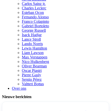
Carlos Sainz jr.
Charles Leclerc
Esteban Ocon
Fernando Alonso
Franco Colapinto
Gabriel Bortoleto
George Russell
Isack Hadjar
Lance Stroll
Lando Norris
Lewis Hamilton
Liam Lawson
Max Verstappen
Nico Hulkenberg
Oliver Bearman
Oscar Piastri
Pierre Gasly
Sergio Pérez
Valtteri Bottas
Over ons
Nieuwe berichten