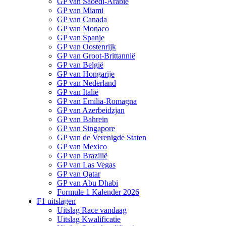
GP van Saoedi-Arabië
GP van Miami
GP van Canada
GP van Monaco
GP van Spanje
GP van Oostenrijk
GP van Groot-Brittannië
GP van België
GP van Hongarije
GP van Nederland
GP van Italië
GP van Emilia-Romagna
GP van Azerbeidzjan
GP van Bahrein
GP van Singapore
GP van de Verenigde Staten
GP van Mexico
GP van Brazilië
GP van Las Vegas
GP van Qatar
GP van Abu Dhabi
Formule 1 Kalender 2026
F1 uitslagen
Uitslag Race vandaag
Uitslag Kwalificatie