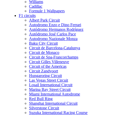
Williams
Cadillac
Formule 1 Wallpapers
F1 circuits
Albert Park Circuit
Autodromo Enzo e Dino Ferrari
Autódromo Hermanos Rodríguez
Autódromo José Carlos Pace
Autodromo Nazionale Monza
Baku City Circuit
Circuit de Barcelona-Catalunya
Circuit de Monaco
Circuit de Spa-Francorchamps
Circuit Gilles Villeneuve
Circuit of the Americas
Circuit Zandvoort
Hungaroring Circuit
Las Vegas Street Circuit
Losail International Circuit
Marina Bay Street Circuit
Miami International Autodrome
Red Bull Ring
Shanghai International Circuit
Silverstone Circuit
Suzuka International Racing Course