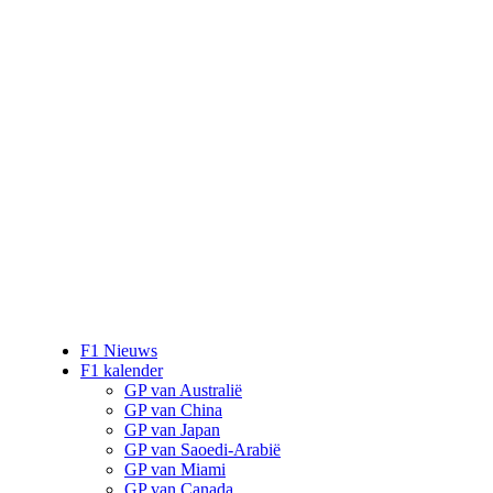
F1 Nieuws
F1 kalender
GP van Australië
GP van China
GP van Japan
GP van Saoedi-Arabië
GP van Miami
GP van Canada