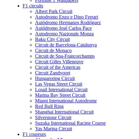
Formule 1 Wallpapers
F1 circuits
Albert Park Circuit
Autodromo Enzo e Dino Ferrari
Autódromo Hermanos Rodríguez
Autódromo José Carlos Pace
Autodromo Nazionale Monza
Baku City Circuit
Circuit de Barcelona-Catalunya
Circuit de Monaco
Circuit de Spa-Francorchamps
Circuit Gilles Villeneuve
Circuit of the Americas
Circuit Zandvoort
Hungaroring Circuit
Las Vegas Street Circuit
Losail International Circuit
Marina Bay Street Circuit
Miami International Autodrome
Red Bull Ring
Shanghai International Circuit
Silverstone Circuit
Suzuka International Racing Course
Yas Marina Circuit
F1 coureurs