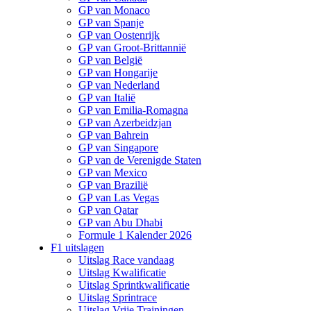
GP van Monaco
GP van Spanje
GP van Oostenrijk
GP van Groot-Brittannië
GP van België
GP van Hongarije
GP van Nederland
GP van Italië
GP van Emilia-Romagna
GP van Azerbeidzjan
GP van Bahrein
GP van Singapore
GP van de Verenigde Staten
GP van Mexico
GP van Brazilië
GP van Las Vegas
GP van Qatar
GP van Abu Dhabi
Formule 1 Kalender 2026
F1 uitslagen
Uitslag Race vandaag
Uitslag Kwalificatie
Uitslag Sprintkwalificatie
Uitslag Sprintrace
Uitslag Vrije Trainingen