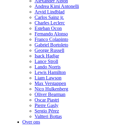
Alexander Albon
Andrea Kimi Antonelli
Arvid Lindblad
Carlos Sainz jr.
Charles Leclerc
Esteban Ocon
Fernando Alonso
Franco Colapinto
Gabriel Bortoleto
George Russell
Isack Hadjar
Lance Stroll
Lando Norris
Lewis Hamilton
Liam Lawson
Max Verstappen
Nico Hulkenberg
Oliver Bearman
Oscar Piastri
Pierre Gasly
Sergio Pérez
Valtteri Bottas
Over ons