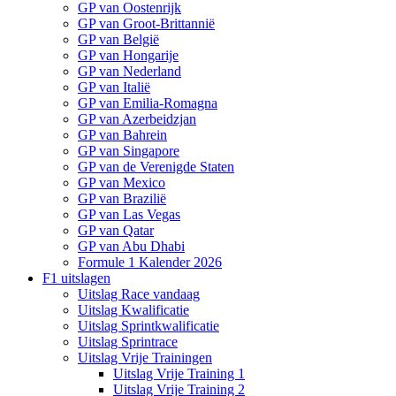
GP van Oostenrijk
GP van Groot-Brittannië
GP van België
GP van Hongarije
GP van Nederland
GP van Italië
GP van Emilia-Romagna
GP van Azerbeidzjan
GP van Bahrein
GP van Singapore
GP van de Verenigde Staten
GP van Mexico
GP van Brazilië
GP van Las Vegas
GP van Qatar
GP van Abu Dhabi
Formule 1 Kalender 2026
F1 uitslagen
Uitslag Race vandaag
Uitslag Kwalificatie
Uitslag Sprintkwalificatie
Uitslag Sprintrace
Uitslag Vrije Trainingen
Uitslag Vrije Training 1
Uitslag Vrije Training 2