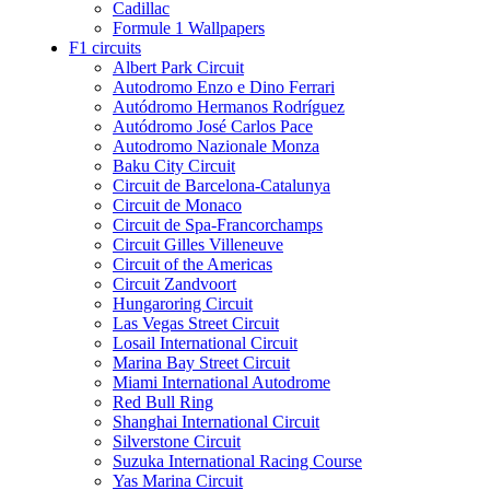
Cadillac
Formule 1 Wallpapers
F1 circuits
Albert Park Circuit
Autodromo Enzo e Dino Ferrari
Autódromo Hermanos Rodríguez
Autódromo José Carlos Pace
Autodromo Nazionale Monza
Baku City Circuit
Circuit de Barcelona-Catalunya
Circuit de Monaco
Circuit de Spa-Francorchamps
Circuit Gilles Villeneuve
Circuit of the Americas
Circuit Zandvoort
Hungaroring Circuit
Las Vegas Street Circuit
Losail International Circuit
Marina Bay Street Circuit
Miami International Autodrome
Red Bull Ring
Shanghai International Circuit
Silverstone Circuit
Suzuka International Racing Course
Yas Marina Circuit