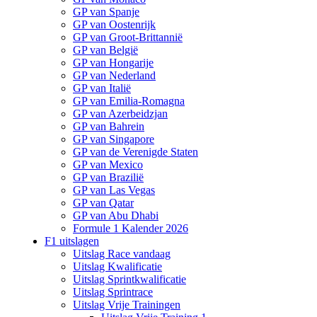
GP van Spanje
GP van Oostenrijk
GP van Groot-Brittannië
GP van België
GP van Hongarije
GP van Nederland
GP van Italië
GP van Emilia-Romagna
GP van Azerbeidzjan
GP van Bahrein
GP van Singapore
GP van de Verenigde Staten
GP van Mexico
GP van Brazilië
GP van Las Vegas
GP van Qatar
GP van Abu Dhabi
Formule 1 Kalender 2026
F1 uitslagen
Uitslag Race vandaag
Uitslag Kwalificatie
Uitslag Sprintkwalificatie
Uitslag Sprintrace
Uitslag Vrije Trainingen