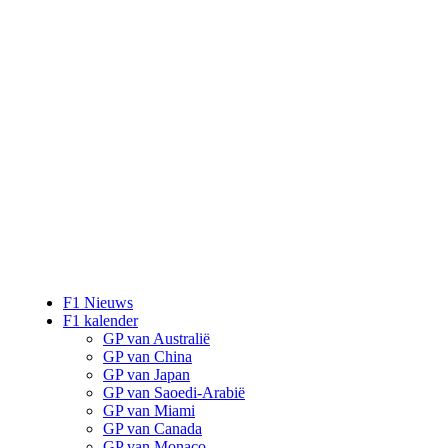
F1 Nieuws
F1 kalender
GP van Australië
GP van China
GP van Japan
GP van Saoedi-Arabië
GP van Miami
GP van Canada
GP van Monaco