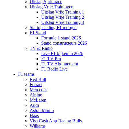
Uitslag Sprintrace
Uitslag Vrije Trainingen
Uitslag Vrije Training 1
Uitslag Vrije Training 2
Uitslag Vrije Training 3
Startopstelling F1 morgen
F1 Stand
Formule 1 stand 2026
Stand constructeurs 2026
TV & Radio
Live F1-kijken in 2026
F1 TV Pro
F1 TV Abonnement
F1 Radio Live
F1 teams
Red Bull
Ferrari
Mercedes
Alpine
McLaren
Audi
Aston Martin
Haas
Visa Cash App Racing Bulls
Williams