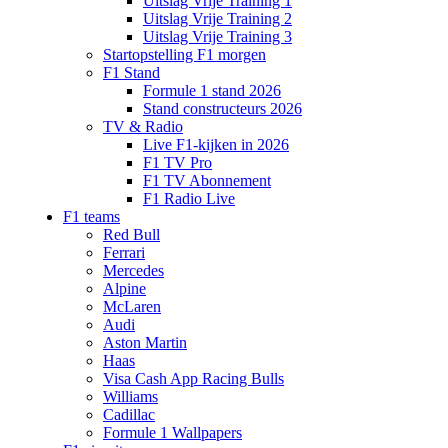
Uitslag Vrije Training 1
Uitslag Vrije Training 2
Uitslag Vrije Training 3
Startopstelling F1 morgen
F1 Stand
Formule 1 stand 2026
Stand constructeurs 2026
TV & Radio
Live F1-kijken in 2026
F1 TV Pro
F1 TV Abonnement
F1 Radio Live
F1 teams
Red Bull
Ferrari
Mercedes
Alpine
McLaren
Audi
Aston Martin
Haas
Visa Cash App Racing Bulls
Williams
Cadillac
Formule 1 Wallpapers