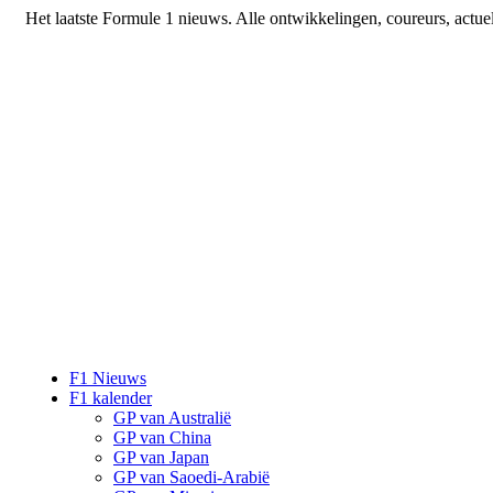
Het laatste Formule 1 nieuws. Alle ontwikkelingen, coureurs, actue
F1 Nieuws
F1 kalender
GP van Australië
GP van China
GP van Japan
GP van Saoedi-Arabië