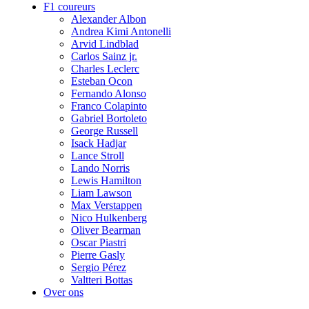
F1 coureurs
Alexander Albon
Andrea Kimi Antonelli
Arvid Lindblad
Carlos Sainz jr.
Charles Leclerc
Esteban Ocon
Fernando Alonso
Franco Colapinto
Gabriel Bortoleto
George Russell
Isack Hadjar
Lance Stroll
Lando Norris
Lewis Hamilton
Liam Lawson
Max Verstappen
Nico Hulkenberg
Oliver Bearman
Oscar Piastri
Pierre Gasly
Sergio Pérez
Valtteri Bottas
Over ons