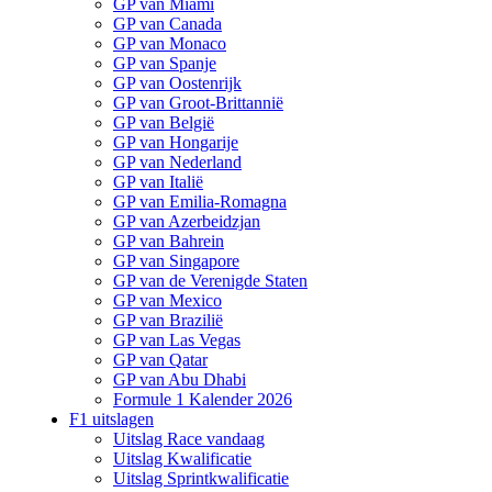
GP van Miami
GP van Canada
GP van Monaco
GP van Spanje
GP van Oostenrijk
GP van Groot-Brittannië
GP van België
GP van Hongarije
GP van Nederland
GP van Italië
GP van Emilia-Romagna
GP van Azerbeidzjan
GP van Bahrein
GP van Singapore
GP van de Verenigde Staten
GP van Mexico
GP van Brazilië
GP van Las Vegas
GP van Qatar
GP van Abu Dhabi
Formule 1 Kalender 2026
F1 uitslagen
Uitslag Race vandaag
Uitslag Kwalificatie
Uitslag Sprintkwalificatie