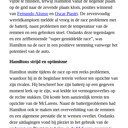
vijfde te finishen, terwijl Hamilton vanaf de negende plaats
op de grid naar de zevende plaats klom, posities winnend
van
Fernando Alonso
en
Oscar Piastri
. De zevenvoudig
wereldkampioen meldde al vroeg in de race problemen met
de batterij, naast problemen met de temperatuur van de
remmen en een gebroken stoel. Ondanks deze tegenslagen
en een zelfbenoemde “super gemiddelde race”, was
Hamilton na de race in een positieve stemming vanwege het
potentieel van de auto.
Hamiltons strijd en optimisme
Hamilton stuitte tijdens de race op een reeks problemen,
waardoor hij in de beginfase terrein verloor ten opzichte van
zijn rivalen. Hij beschreef hoe zijn batterij op een gegeven
moment leek op te zijn, wat leidde tot vermogensverlies op
de rechte stukken. Dit kostte hem aanzienlijk terrein ten
opzichte van de McLarens. Naast de batterijproblemen had
Hamilton ook te maken met oververhitting van de remmen
en een algemene prestatie die te wensen overliet. Ondanks
deze uitdagingen vond hij plezier in het gebruik van de