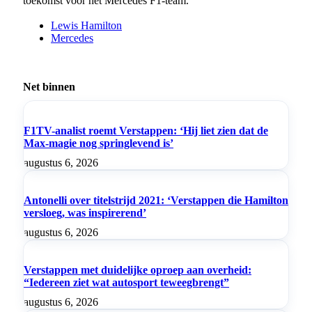
toekomst voor het Mercedes F1-team.
Lewis Hamilton
Mercedes
Net binnen
F1TV-analist roemt Verstappen: ‘Hij liet zien dat de
Max-magie nog springlevend is’
augustus 6, 2026
Antonelli over titelstrijd 2021: ‘Verstappen die Hamilton
versloeg, was inspirerend’
augustus 6, 2026
Verstappen met duidelijke oproep aan overheid:
“Iedereen ziet wat autosport teweegbrengt”
augustus 6, 2026