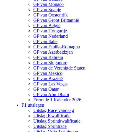
GP van Monaco
GP van Spanje
GP van Oostenrijk
GP van Groot-Brittannië
GP van België
GP van Hongarije
GP van Nederland
GP van Italië
GP van Emilia-Romagna
GP van Azerbeidzjan
GP van Bahrein
GP van Singapore
GP van de Verenigde Staten
GP van Mexico
GP van Brazilië
GP van Las Vegas
GP van Qatar
GP van Abu Dhabi
Formule 1 Kalender 2026
F1 uitslagen
Uitslag Race vandaag
Uitslag Kwalificatie
Uitslag Sprintkwalificatie
Uitslag Sprintrace
Uitslag Vrije Trainingen