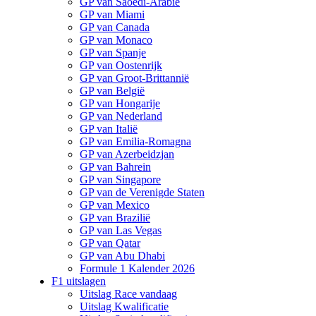
GP van Saoedi-Arabië
GP van Miami
GP van Canada
GP van Monaco
GP van Spanje
GP van Oostenrijk
GP van Groot-Brittannië
GP van België
GP van Hongarije
GP van Nederland
GP van Italië
GP van Emilia-Romagna
GP van Azerbeidzjan
GP van Bahrein
GP van Singapore
GP van de Verenigde Staten
GP van Mexico
GP van Brazilië
GP van Las Vegas
GP van Qatar
GP van Abu Dhabi
Formule 1 Kalender 2026
F1 uitslagen
Uitslag Race vandaag
Uitslag Kwalificatie