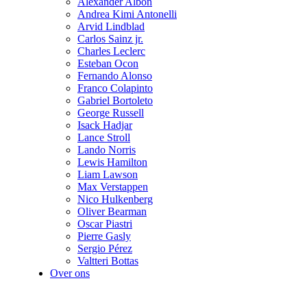
Alexander Albon
Andrea Kimi Antonelli
Arvid Lindblad
Carlos Sainz jr.
Charles Leclerc
Esteban Ocon
Fernando Alonso
Franco Colapinto
Gabriel Bortoleto
George Russell
Isack Hadjar
Lance Stroll
Lando Norris
Lewis Hamilton
Liam Lawson
Max Verstappen
Nico Hulkenberg
Oliver Bearman
Oscar Piastri
Pierre Gasly
Sergio Pérez
Valtteri Bottas
Over ons