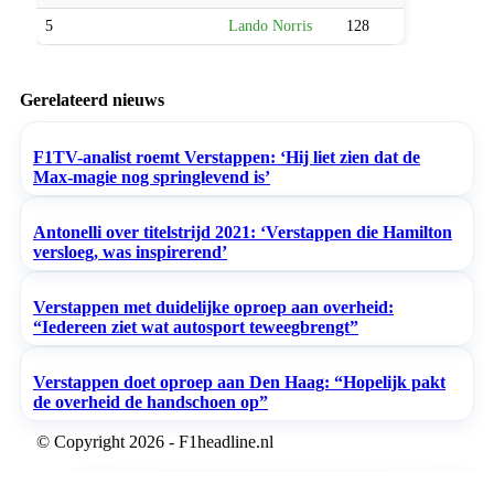
5
Lando Norris
128
Gerelateerd nieuws
F1TV-analist roemt Verstappen: ‘Hij liet zien dat de
Max-magie nog springlevend is’
Antonelli over titelstrijd 2021: ‘Verstappen die Hamilton
versloeg, was inspirerend’
Verstappen met duidelijke oproep aan overheid:
“Iedereen ziet wat autosport teweegbrengt”
Verstappen doet oproep aan Den Haag: “Hopelijk pakt
de overheid de handschoen op”
© Copyright 2026 - F1headline.nl