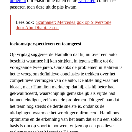
undercut
om Piastri in te halen en de
McLaren
-coureur te
passeren toen deze uit de pits kwam.
Lees ook:
Szafnauer: Mercedes-gok op Silverstone
door Abu Dhabi-lessen
toekomstperspectieven en teamgeest
Op vrijdag suggereerde Hamilton dat hij nu over een auto
beschikt waarmee hij kan strijden, in tegenstelling tot de
voorgaande twee jaren. Ondanks de problemen in Bahrein is
het te vroeg om definitieve conclusies te trekken over het
competitieve vermogen van de auto. De afstelling was niet
ideaal, maar Hamilton merkte op dat hij, als hij beter had
gekwalificeerd, waarschijnlijk gemakkelijk als vijfde had
kunnen eindigen, zelfs met de problemen. Dit geeft aan dat
het team nog steeds de derde snelste is, ondanks de
uitdagingen waarmee het wordt geconfronteerd. Hamiltons
optimisme en de erkenning van het team dat er nu een solide
basis is om op voort te bouwen, wijzen op een positieve