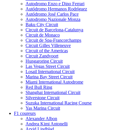
Autodromo Enzo e Dino Ferrari
Autódromo Hermanos Rodríguez
Autódromo José Carlos Pace
Autodromo Nazionale Monza
Baku City Circuit
Circuit de Barcelona-Catalunya
Circuit de Monaco
Circuit de Spa-Francorchamps
Circuit Gilles Villeneuve
Circuit of the Americas
Circuit Zandvoort
Hungaroring Circuit
Las Vegas Street Circuit
Losail International Circuit
Marina Bay Street Circuit
Miami International Autodrome
Red Bull Ring
Shanghai International Circuit
Silverstone Circuit
Suzuka International Racing Course
Yas Marina Circuit
F1 coureurs
Alexander Albon
Andrea Kimi Antonelli
Arvid Lindblad