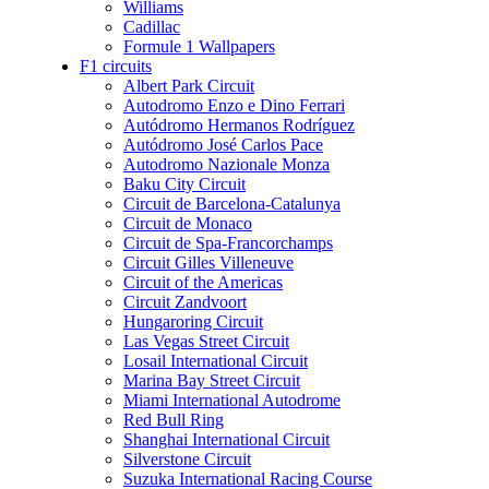
Williams
Cadillac
Formule 1 Wallpapers
F1 circuits
Albert Park Circuit
Autodromo Enzo e Dino Ferrari
Autódromo Hermanos Rodríguez
Autódromo José Carlos Pace
Autodromo Nazionale Monza
Baku City Circuit
Circuit de Barcelona-Catalunya
Circuit de Monaco
Circuit de Spa-Francorchamps
Circuit Gilles Villeneuve
Circuit of the Americas
Circuit Zandvoort
Hungaroring Circuit
Las Vegas Street Circuit
Losail International Circuit
Marina Bay Street Circuit
Miami International Autodrome
Red Bull Ring
Shanghai International Circuit
Silverstone Circuit
Suzuka International Racing Course