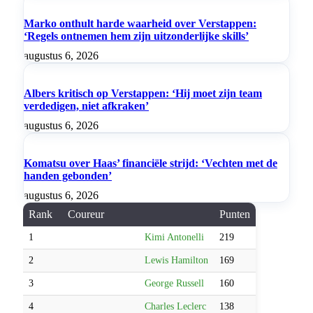
Marko onthult harde waarheid over Verstappen:
‘Regels ontnemen hem zijn uitzonderlijke skills’
augustus 6, 2026
Albers kritisch op Verstappen: ‘Hij moet zijn team
verdedigen, niet afkraken’
augustus 6, 2026
Komatsu over Haas’ financiële strijd: ‘Vechten met de
handen gebonden’
augustus 6, 2026
Rank
Coureur
Punten
1
Kimi Antonelli
219
2
Lewis Hamilton
169
3
George Russell
160
4
Charles Leclerc
138