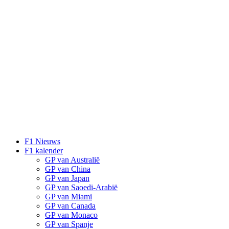
F1 Nieuws
F1 kalender
GP van Australië
GP van China
GP van Japan
GP van Saoedi-Arabië
GP van Miami
GP van Canada
GP van Monaco
GP van Spanje