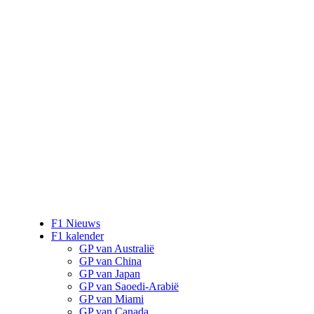
F1 Nieuws
F1 kalender
GP van Australië
GP van China
GP van Japan
GP van Saoedi-Arabië
GP van Miami
GP van Canada