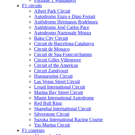
Formule 1 Wallpapers
F1 circuits
Albert Park Circuit
Autodromo Enzo e Dino Ferrari
Autódromo Hermanos Rodríguez
Autódromo José Carlos Pace
Autodromo Nazionale Monza
Baku City Circuit
Circuit de Barcelona-Catalunya
Circuit de Monaco
Circuit de Spa-Francorchamps
Circuit Gilles Villeneuve
Circuit of the Americas
Circuit Zandvoort
Hungaroring Circuit
Las Vegas Street Circuit
Losail International Circuit
Marina Bay Street Circuit
Miami International Autodrome
Red Bull Ring
Shanghai International Circuit
Silverstone Circuit
Suzuka International Racing Course
Yas Marina Circuit
F1 coureurs