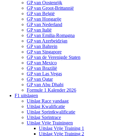
GP van Oostenrijk
GP van Groot-Brittannië
GP van België
GP van Hongarije
GP van Nederland
GP van Italië
GP van Emilia-Romagna
GP van Azerbeidzjan
GP van Bahrein
GP van Singapore
GP van de Verenigde Staten
GP van Mexico
GP van Brazilië
GP van Las Vegas
GP van Qatar
GP van Abu Dhabi
Formule 1 Kalender 2026
F1 uitslagen
Uitslag Race vandaag
Uitslag Kwalificatie
Uitslag Sprintkwalificatie
Uitslag Sprintrace
Uitslag Vrije Trainingen
Uitslag Vrije Training 1
Uitslag Vrije Training 2