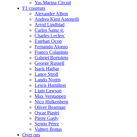
Yas Marina Circuit
F1 coureurs
Alexander Albon
Andrea Kimi Antonelli
Arvid Lindblad
Carlos Sainz jr.
Charles Leclerc
Esteban Ocon
Fernando Alonso
Franco Colapinto
Gabriel Bortoleto
George Russell
Isack Hadjar
Lance Stroll
Lando Norris
Lewis Hamilton
Liam Lawson
Max Verstappen
Nico Hulkenberg
Oliver Bearman
Oscar Piastri
Pierre Gasly
Sergio Pérez
Valtteri Bottas
Over ons