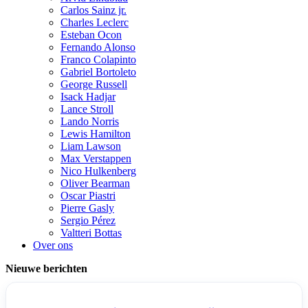
Carlos Sainz jr.
Charles Leclerc
Esteban Ocon
Fernando Alonso
Franco Colapinto
Gabriel Bortoleto
George Russell
Isack Hadjar
Lance Stroll
Lando Norris
Lewis Hamilton
Liam Lawson
Max Verstappen
Nico Hulkenberg
Oliver Bearman
Oscar Piastri
Pierre Gasly
Sergio Pérez
Valtteri Bottas
Over ons
Nieuwe berichten