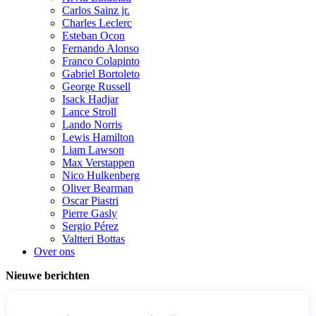
Carlos Sainz jr.
Charles Leclerc
Esteban Ocon
Fernando Alonso
Franco Colapinto
Gabriel Bortoleto
George Russell
Isack Hadjar
Lance Stroll
Lando Norris
Lewis Hamilton
Liam Lawson
Max Verstappen
Nico Hulkenberg
Oliver Bearman
Oscar Piastri
Pierre Gasly
Sergio Pérez
Valtteri Bottas
Over ons
Nieuwe berichten