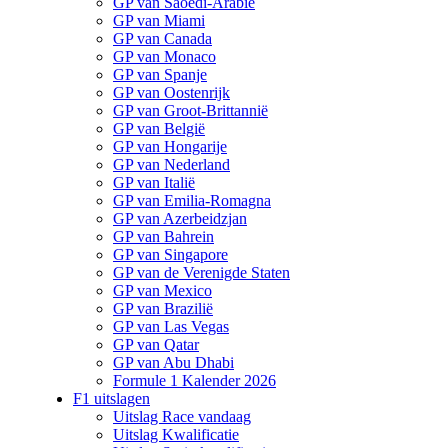
GP van Saoedi-Arabië
GP van Miami
GP van Canada
GP van Monaco
GP van Spanje
GP van Oostenrijk
GP van Groot-Brittannië
GP van België
GP van Hongarije
GP van Nederland
GP van Italië
GP van Emilia-Romagna
GP van Azerbeidzjan
GP van Bahrein
GP van Singapore
GP van de Verenigde Staten
GP van Mexico
GP van Brazilië
GP van Las Vegas
GP van Qatar
GP van Abu Dhabi
Formule 1 Kalender 2026
F1 uitslagen
Uitslag Race vandaag
Uitslag Kwalificatie