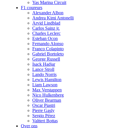
Yas Marina Circuit
F1 coureurs
Alexander Albon
Andrea Kimi Antonelli
Arvid Lindblad
Carlos Sainz jr.
Charles Leclerc
Esteban Ocon
Fernando Alonso
Franco Colapinto
Gabriel Bortoleto
George Russell
Isack Hadjar
Lance Stroll
Lando Norris
Lewis Hamilton
Liam Lawson
Max Verstappen
Nico Hulkenberg
Oliver Bearman
Oscar Piastri
Pierre Gasly
Sergio Pérez
Valtteri Bottas
Over ons