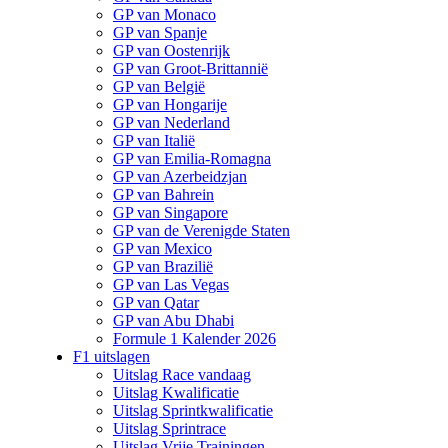
GP van Monaco
GP van Spanje
GP van Oostenrijk
GP van Groot-Brittannië
GP van België
GP van Hongarije
GP van Nederland
GP van Italië
GP van Emilia-Romagna
GP van Azerbeidzjan
GP van Bahrein
GP van Singapore
GP van de Verenigde Staten
GP van Mexico
GP van Brazilië
GP van Las Vegas
GP van Qatar
GP van Abu Dhabi
Formule 1 Kalender 2026
F1 uitslagen
Uitslag Race vandaag
Uitslag Kwalificatie
Uitslag Sprintkwalificatie
Uitslag Sprintrace
Uitslag Vrije Trainingen