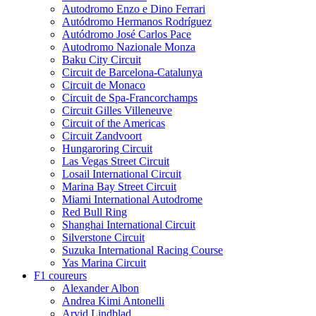
Autodromo Enzo e Dino Ferrari
Autódromo Hermanos Rodríguez
Autódromo José Carlos Pace
Autodromo Nazionale Monza
Baku City Circuit
Circuit de Barcelona-Catalunya
Circuit de Monaco
Circuit de Spa-Francorchamps
Circuit Gilles Villeneuve
Circuit of the Americas
Circuit Zandvoort
Hungaroring Circuit
Las Vegas Street Circuit
Losail International Circuit
Marina Bay Street Circuit
Miami International Autodrome
Red Bull Ring
Shanghai International Circuit
Silverstone Circuit
Suzuka International Racing Course
Yas Marina Circuit
F1 coureurs
Alexander Albon
Andrea Kimi Antonelli
Arvid Lindblad