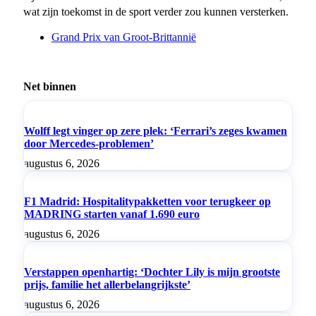
wat zijn toekomst in de sport verder zou kunnen versterken.
Grand Prix van Groot-Brittannië
Net binnen
Wolff legt vinger op zere plek: ‘Ferrari’s zeges kwamen
door Mercedes-problemen’
augustus 6, 2026
F1 Madrid: Hospitalitypakketten voor terugkeer op
MADRING starten vanaf 1.690 euro
augustus 6, 2026
Verstappen openhartig: ‘Dochter Lily is mijn grootste
prijs, familie het allerbelangrijkste’
augustus 6, 2026