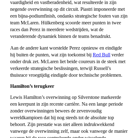
vaardigheid en vastberadenheid, wat resulteerde in zijn
negende overwinning op dit circuit. Piastri imponeerde met
een bijna-podiumfinish, ondanks strategische fouten van zijn
team McLaren. Hülkenberg scoorde meer punten in twee
races dan Perez in meerdere wedstrijden, wat de
veranderende dynamiek binnen de teams benadrukt.
Aan de andere kant worstelde Perez opnieuw en eindigde
hij buiten de punten, wat zijn toekomst bij
Red Bull
verder
onder druk zet. McLaren liet beide coureurs in de steek met
verkeerde strategische beslissingen, terwijl Russell’s
thuisrace vroegtijdig eindigde door technische problemen.
Hamilton’s terugkeer
Lewis Hamilton’s overwinning op Silverstone markeerde
een keerpunt in zijn recente carrière. Na een lange periode
zonder overwinningen bewees de zevenvoudig
wereldkampioen dat hij nog steeds tot de absolute top
behoort. Zijn prestatie was niet alleen indrukwekkend
vanwege de overwinning zelf, maar ook vanwege de manier
waarop hij de race controleerde onder wisselende