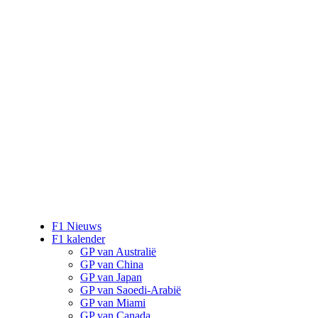
F1 Nieuws
F1 kalender
GP van Australië
GP van China
GP van Japan
GP van Saoedi-Arabië
GP van Miami
GP van Canada