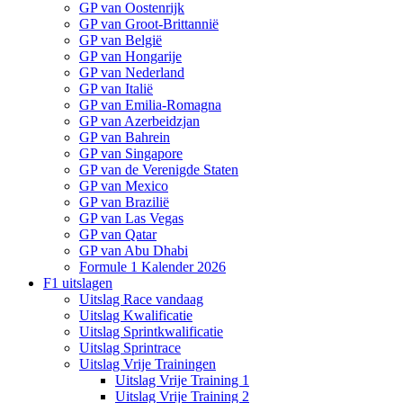
GP van Oostenrijk
GP van Groot-Brittannië
GP van België
GP van Hongarije
GP van Nederland
GP van Italië
GP van Emilia-Romagna
GP van Azerbeidzjan
GP van Bahrein
GP van Singapore
GP van de Verenigde Staten
GP van Mexico
GP van Brazilië
GP van Las Vegas
GP van Qatar
GP van Abu Dhabi
Formule 1 Kalender 2026
F1 uitslagen
Uitslag Race vandaag
Uitslag Kwalificatie
Uitslag Sprintkwalificatie
Uitslag Sprintrace
Uitslag Vrije Trainingen
Uitslag Vrije Training 1
Uitslag Vrije Training 2