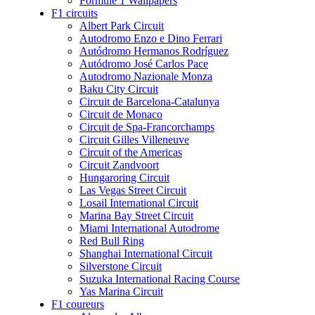
Formule 1 Wallpapers
F1 circuits
Albert Park Circuit
Autodromo Enzo e Dino Ferrari
Autódromo Hermanos Rodríguez
Autódromo José Carlos Pace
Autodromo Nazionale Monza
Baku City Circuit
Circuit de Barcelona-Catalunya
Circuit de Monaco
Circuit de Spa-Francorchamps
Circuit Gilles Villeneuve
Circuit of the Americas
Circuit Zandvoort
Hungaroring Circuit
Las Vegas Street Circuit
Losail International Circuit
Marina Bay Street Circuit
Miami International Autodrome
Red Bull Ring
Shanghai International Circuit
Silverstone Circuit
Suzuka International Racing Course
Yas Marina Circuit
F1 coureurs