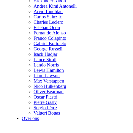
Alexander Albon
Andrea Kimi Antonelli
Arvid Lindblad
Carlos Sainz jr.
Charles Leclerc
Esteban Ocon
Fernando Alonso
Franco Colapinto
Gabriel Bortoleto
George Russell
Isack Hadjar
Lance Stroll
Lando Norris
Lewis Hamilton
Liam Lawson
Max Verstappen
Nico Hulkenberg
Oliver Bearman
Oscar Piastri
Pierre Gasly
Sergio Pérez
Valtteri Bottas
Over ons