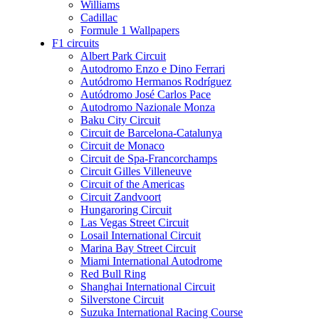
Williams
Cadillac
Formule 1 Wallpapers
F1 circuits
Albert Park Circuit
Autodromo Enzo e Dino Ferrari
Autódromo Hermanos Rodríguez
Autódromo José Carlos Pace
Autodromo Nazionale Monza
Baku City Circuit
Circuit de Barcelona-Catalunya
Circuit de Monaco
Circuit de Spa-Francorchamps
Circuit Gilles Villeneuve
Circuit of the Americas
Circuit Zandvoort
Hungaroring Circuit
Las Vegas Street Circuit
Losail International Circuit
Marina Bay Street Circuit
Miami International Autodrome
Red Bull Ring
Shanghai International Circuit
Silverstone Circuit
Suzuka International Racing Course