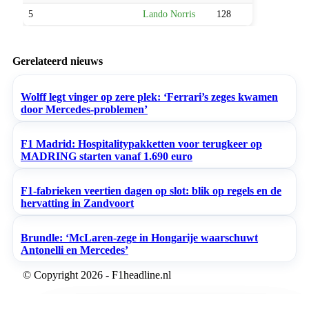
5
Lando Norris
128
Gerelateerd nieuws
Wolff legt vinger op zere plek: ‘Ferrari’s zeges kwamen
door Mercedes-problemen’
F1 Madrid: Hospitalitypakketten voor terugkeer op
MADRING starten vanaf 1.690 euro
F1-fabrieken veertien dagen op slot: blik op regels en de
hervatting in Zandvoort
Brundle: ‘McLaren-zege in Hongarije waarschuwt
Antonelli en Mercedes’
© Copyright 2026 - F1headline.nl