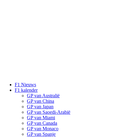
F1 Nieuws
F1 kalender
GP van Australië
GP van China
GP van Japan
GP van Saoedi-Arabië
GP van Miami
GP van Canada
GP van Monaco
GP van Spanje