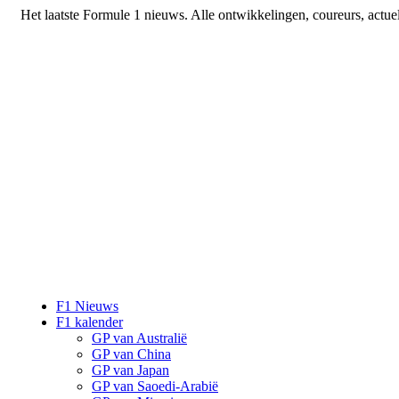
Het laatste Formule 1 nieuws. Alle ontwikkelingen, coureurs, actue
F1 Nieuws
F1 kalender
GP van Australië
GP van China
GP van Japan
GP van Saoedi-Arabië