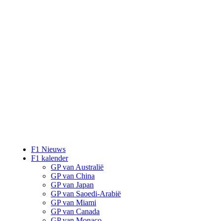
F1 Nieuws
F1 kalender
GP van Australië
GP van China
GP van Japan
GP van Saoedi-Arabië
GP van Miami
GP van Canada
GP van Monaco