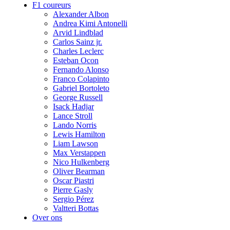
F1 coureurs
Alexander Albon
Andrea Kimi Antonelli
Arvid Lindblad
Carlos Sainz jr.
Charles Leclerc
Esteban Ocon
Fernando Alonso
Franco Colapinto
Gabriel Bortoleto
George Russell
Isack Hadjar
Lance Stroll
Lando Norris
Lewis Hamilton
Liam Lawson
Max Verstappen
Nico Hulkenberg
Oliver Bearman
Oscar Piastri
Pierre Gasly
Sergio Pérez
Valtteri Bottas
Over ons