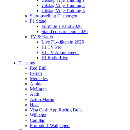
Uitslag Vrije Training 1
Uitslag Vrije Training 2
Uitslag Vrije Training 3
Startopstelling F1 morgen
F1 Stand
Formule 1 stand 2026
Stand constructeurs 2026
TV & Radio
Live F1-kijken in 2026
F1 TV Pro
F1 TV Abonnement
F1 Radio Live
F1 teams
Red Bull
Ferrari
Mercedes
Alpine
McLaren
Audi
Aston Martin
Haas
Visa Cash App Racing Bulls
Williams
Cadillac
Formule 1 Wallpapers