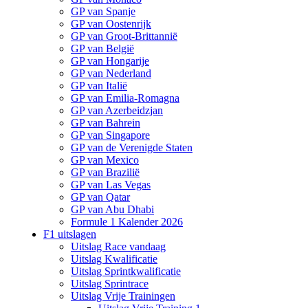
GP van Spanje
GP van Oostenrijk
GP van Groot-Brittannië
GP van België
GP van Hongarije
GP van Nederland
GP van Italië
GP van Emilia-Romagna
GP van Azerbeidzjan
GP van Bahrein
GP van Singapore
GP van de Verenigde Staten
GP van Mexico
GP van Brazilië
GP van Las Vegas
GP van Qatar
GP van Abu Dhabi
Formule 1 Kalender 2026
F1 uitslagen
Uitslag Race vandaag
Uitslag Kwalificatie
Uitslag Sprintkwalificatie
Uitslag Sprintrace
Uitslag Vrije Trainingen