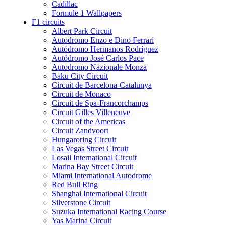
Cadillac
Formule 1 Wallpapers
F1 circuits
Albert Park Circuit
Autodromo Enzo e Dino Ferrari
Autódromo Hermanos Rodríguez
Autódromo José Carlos Pace
Autodromo Nazionale Monza
Baku City Circuit
Circuit de Barcelona-Catalunya
Circuit de Monaco
Circuit de Spa-Francorchamps
Circuit Gilles Villeneuve
Circuit of the Americas
Circuit Zandvoort
Hungaroring Circuit
Las Vegas Street Circuit
Losail International Circuit
Marina Bay Street Circuit
Miami International Autodrome
Red Bull Ring
Shanghai International Circuit
Silverstone Circuit
Suzuka International Racing Course
Yas Marina Circuit