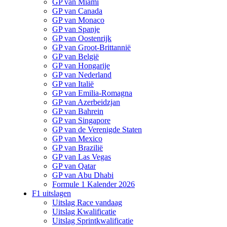
GP van Miami
GP van Canada
GP van Monaco
GP van Spanje
GP van Oostenrijk
GP van Groot-Brittannië
GP van België
GP van Hongarije
GP van Nederland
GP van Italië
GP van Emilia-Romagna
GP van Azerbeidzjan
GP van Bahrein
GP van Singapore
GP van de Verenigde Staten
GP van Mexico
GP van Brazilië
GP van Las Vegas
GP van Qatar
GP van Abu Dhabi
Formule 1 Kalender 2026
F1 uitslagen
Uitslag Race vandaag
Uitslag Kwalificatie
Uitslag Sprintkwalificatie