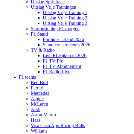
Uitslag Sprintrace
Uitslag Vrije Trainingen
Uitslag Vrije Training 1
Uitslag Vrije Training 2
Uitslag Vrije Training 3
Startopstelling F1 morgen
F1 Stand
Formule 1 stand 2026
Stand constructeurs 2026
TV & Radio
Live F1-kijken in 2026
F1 TV Pro
F1 TV Abonnement
F1 Radio Live
F1 teams
Red Bull
Ferrari
Mercedes
Alpine
McLaren
Audi
Aston Martin
Haas
Visa Cash App Racing Bulls
Williams