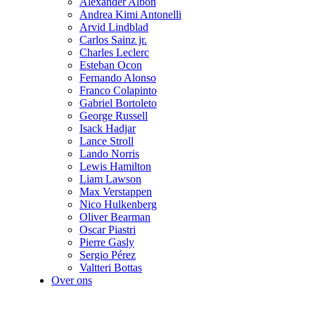
Alexander Albon
Andrea Kimi Antonelli
Arvid Lindblad
Carlos Sainz jr.
Charles Leclerc
Esteban Ocon
Fernando Alonso
Franco Colapinto
Gabriel Bortoleto
George Russell
Isack Hadjar
Lance Stroll
Lando Norris
Lewis Hamilton
Liam Lawson
Max Verstappen
Nico Hulkenberg
Oliver Bearman
Oscar Piastri
Pierre Gasly
Sergio Pérez
Valtteri Bottas
Over ons