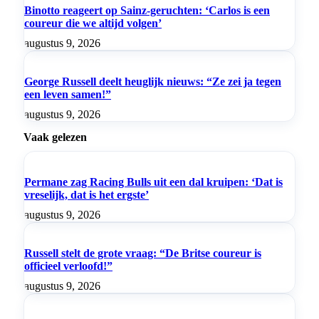
Binotto reageert op Sainz-geruchten: ‘Carlos is een
coureur die we altijd volgen’
augustus 9, 2026
George Russell deelt heuglijk nieuws: “Ze zei ja tegen
een leven samen!”
augustus 9, 2026
Vaak gelezen
Permane zag Racing Bulls uit een dal kruipen: ‘Dat is
vreselijk, dat is het ergste’
augustus 9, 2026
Russell stelt de grote vraag: “De Britse coureur is
officieel verloofd!”
augustus 9, 2026