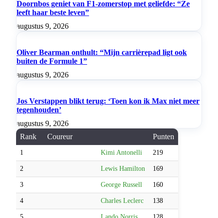
Doornbos geniet van F1-zomerstop met geliefde: “Ze
leeft haar beste leven”
augustus 9, 2026
Oliver Bearman onthult: “Mijn carrièrepad ligt ook
buiten de Formule 1”
augustus 9, 2026
Jos Verstappen blikt terug: ‘Toen kon ik Max niet meer
tegenhouden’
augustus 9, 2026
Rank
Coureur
Punten
1
Kimi Antonelli
219
2
Lewis Hamilton
169
3
George Russell
160
4
Charles Leclerc
138
5
Lando Norris
128