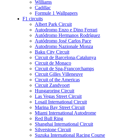
Williams
Cadillac
Formule 1 Wallpapers
F1 circuits
Albert Park Circuit
Autodromo Enzo e Dino Ferrari
Autódromo Hermanos Rodríguez
Autódromo José Carlos Pace
Autodromo Nazionale Monza
Baku City Circuit
Circuit de Barcelona-Catalunya
Circuit de Monaco
Circuit de Spa-Francorchamps
Circuit Gilles Villeneuve
Circuit of the Americas
Circuit Zandvoort
Hungaroring Circuit
Las Vegas Street Circuit
Losail International Circuit
Marina Bay Street Circuit
Miami International Autodrome
Red Bull Ring
Shanghai International Circuit
Silverstone Circuit
Suzuka International Racing Course