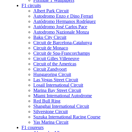
Formule 1 Wallpapers
F1 circuits
Albert Park Circuit
Autodromo Enzo e Dino Ferrari
Autódromo Hermanos Rodríguez
Autódromo José Carlos Pace
Autodromo Nazionale Monza
Baku City Circuit
Circuit de Barcelona-Catalunya
Circuit de Monaco
Circuit de Spa-Francorchamps
Circuit Gilles Villeneuve
Circuit of the Americas
Circuit Zandvoort
Hungaroring Circuit
Las Vegas Street Circuit
Losail International Circuit
Marina Bay Street Circuit
Miami International Autodrome
Red Bull Ring
Shanghai International Circuit
Silverstone Circuit
Suzuka International Racing Course
Yas Marina Circuit
F1 coureurs