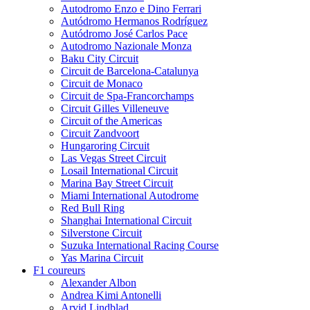
Autodromo Enzo e Dino Ferrari
Autódromo Hermanos Rodríguez
Autódromo José Carlos Pace
Autodromo Nazionale Monza
Baku City Circuit
Circuit de Barcelona-Catalunya
Circuit de Monaco
Circuit de Spa-Francorchamps
Circuit Gilles Villeneuve
Circuit of the Americas
Circuit Zandvoort
Hungaroring Circuit
Las Vegas Street Circuit
Losail International Circuit
Marina Bay Street Circuit
Miami International Autodrome
Red Bull Ring
Shanghai International Circuit
Silverstone Circuit
Suzuka International Racing Course
Yas Marina Circuit
F1 coureurs
Alexander Albon
Andrea Kimi Antonelli
Arvid Lindblad