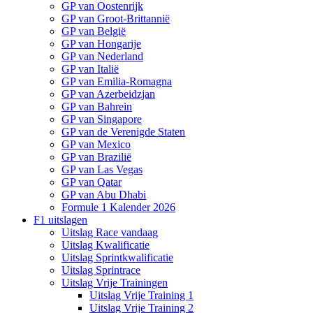
GP van Oostenrijk
GP van Groot-Brittannië
GP van België
GP van Hongarije
GP van Nederland
GP van Italië
GP van Emilia-Romagna
GP van Azerbeidzjan
GP van Bahrein
GP van Singapore
GP van de Verenigde Staten
GP van Mexico
GP van Brazilië
GP van Las Vegas
GP van Qatar
GP van Abu Dhabi
Formule 1 Kalender 2026
F1 uitslagen
Uitslag Race vandaag
Uitslag Kwalificatie
Uitslag Sprintkwalificatie
Uitslag Sprintrace
Uitslag Vrije Trainingen
Uitslag Vrije Training 1
Uitslag Vrije Training 2