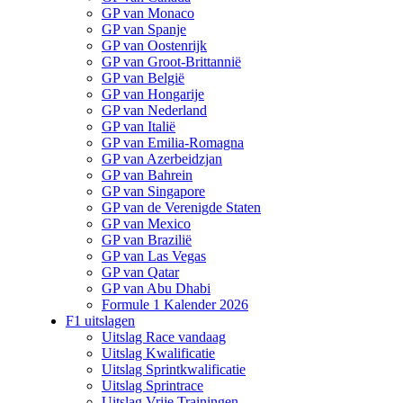
GP van Monaco
GP van Spanje
GP van Oostenrijk
GP van Groot-Brittannië
GP van België
GP van Hongarije
GP van Nederland
GP van Italië
GP van Emilia-Romagna
GP van Azerbeidzjan
GP van Bahrein
GP van Singapore
GP van de Verenigde Staten
GP van Mexico
GP van Brazilië
GP van Las Vegas
GP van Qatar
GP van Abu Dhabi
Formule 1 Kalender 2026
F1 uitslagen
Uitslag Race vandaag
Uitslag Kwalificatie
Uitslag Sprintkwalificatie
Uitslag Sprintrace
Uitslag Vrije Trainingen