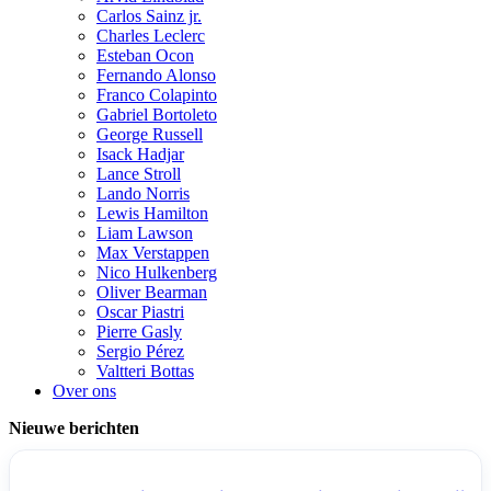
Carlos Sainz jr.
Charles Leclerc
Esteban Ocon
Fernando Alonso
Franco Colapinto
Gabriel Bortoleto
George Russell
Isack Hadjar
Lance Stroll
Lando Norris
Lewis Hamilton
Liam Lawson
Max Verstappen
Nico Hulkenberg
Oliver Bearman
Oscar Piastri
Pierre Gasly
Sergio Pérez
Valtteri Bottas
Over ons
Nieuwe berichten