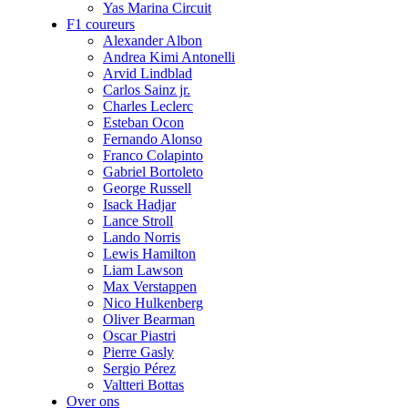
Yas Marina Circuit
F1 coureurs
Alexander Albon
Andrea Kimi Antonelli
Arvid Lindblad
Carlos Sainz jr.
Charles Leclerc
Esteban Ocon
Fernando Alonso
Franco Colapinto
Gabriel Bortoleto
George Russell
Isack Hadjar
Lance Stroll
Lando Norris
Lewis Hamilton
Liam Lawson
Max Verstappen
Nico Hulkenberg
Oliver Bearman
Oscar Piastri
Pierre Gasly
Sergio Pérez
Valtteri Bottas
Over ons