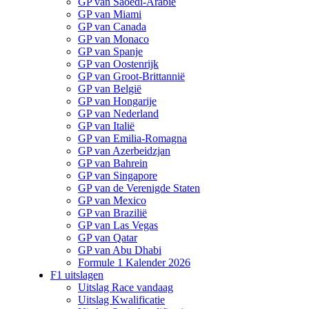
GP van Saoedi-Arabië
GP van Miami
GP van Canada
GP van Monaco
GP van Spanje
GP van Oostenrijk
GP van Groot-Brittannië
GP van België
GP van Hongarije
GP van Nederland
GP van Italië
GP van Emilia-Romagna
GP van Azerbeidzjan
GP van Bahrein
GP van Singapore
GP van de Verenigde Staten
GP van Mexico
GP van Brazilië
GP van Las Vegas
GP van Qatar
GP van Abu Dhabi
Formule 1 Kalender 2026
F1 uitslagen
Uitslag Race vandaag
Uitslag Kwalificatie