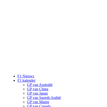
F1 Nieuws
F1 kalender
GP van Australië
GP van China
GP van Japan
GP van Saoedi-Arabië
GP van Miami
GP van Canada