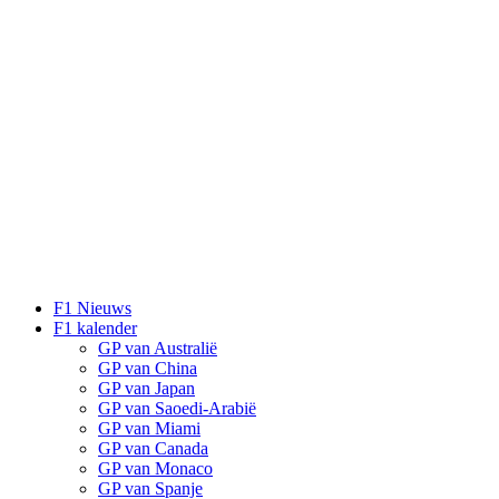
F1 Nieuws
F1 kalender
GP van Australië
GP van China
GP van Japan
GP van Saoedi-Arabië
GP van Miami
GP van Canada
GP van Monaco
GP van Spanje