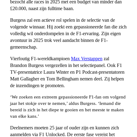
bezocht alle races in 2025 met een budget van minder dan
£20.000, naast zijn fulltime baan.
Burgess zal een actieve rol spelen in de selectie van de
volgende winnaar. Hij zoekt een gepassioneerde fan die zich
volledig wil onderdompelen in de F1-ervaring. Zijn eigen
avontuur in 2025 trok veel aandacht binnen de F1-
gemeenschap.
Vierfoutig F1-wereldkampioen
Max Verstappen
zal
Brandon Burgess vergezellen in het selectiepanel. Ook F1
TV-presentatrice Laura Winter en P1 Podcast-presentatoren
Matt Gallagher en Tom Bellingham nemen deel. Zij helpen
de inzendingen te promoten.
‘We zoeken een extreem gepassioneerde F1-fan om volgend
jaar het stokje over te nemen,’ aldus Burgess. ‘Iemand die
bereid is zich in het diepe te gooien en het meeste te maken
van elke kans.’
Deelnemers moeten 25 jaar of ouder zijn en kunnen zich
aanmelden via F1 Unlocked. De eerste fase vereist het