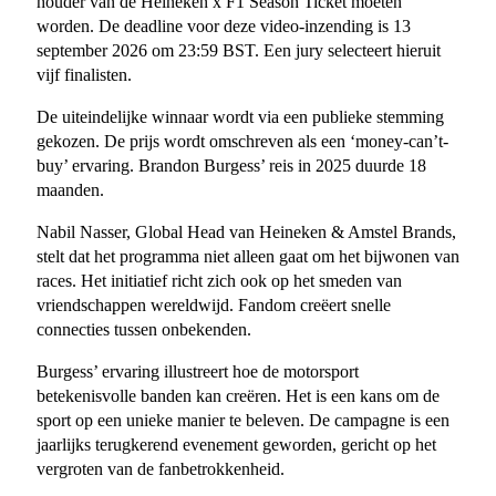
houder van de Heineken x F1 Season Ticket moeten
worden. De deadline voor deze video-inzending is 13
september 2026 om 23:59 BST. Een jury selecteert hieruit
vijf finalisten.
De uiteindelijke winnaar wordt via een publieke stemming
gekozen. De prijs wordt omschreven als een ‘money-can’t-
buy’ ervaring. Brandon Burgess’ reis in 2025 duurde 18
maanden.
Nabil Nasser, Global Head van Heineken & Amstel Brands,
stelt dat het programma niet alleen gaat om het bijwonen van
races. Het initiatief richt zich ook op het smeden van
vriendschappen wereldwijd. Fandom creëert snelle
connecties tussen onbekenden.
Burgess’ ervaring illustreert hoe de motorsport
betekenisvolle banden kan creëren. Het is een kans om de
sport op een unieke manier te beleven. De campagne is een
jaarlijks terugkerend evenement geworden, gericht op het
vergroten van de fanbetrokkenheid.