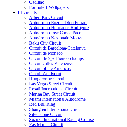
Cadillac
Formule 1 Wallpapers
F1 circuits
Albert Park Circuit
Autodromo Enzo e Dino Ferrari
Autódromo Hermanos Rodríguez
Autódromo José Carlos Pace
Autodromo Nazionale Monza
Baku City Circuit
Circuit de Barcelona-Catalunya
Circuit de Monaco
Circuit de Spa-Francorchamps
Circuit Gilles Villeneuve
Circuit of the Americas
Circuit Zandvoort
Hungaroring Circuit
Las Vegas Street Circuit
Losail International Circuit
Marina Bay Street Circuit
Miami International Autodrome
Red Bull Ring
Shanghai International Circuit
Silverstone Circuit
Suzuka International Racing Course
Yas Marina Circuit