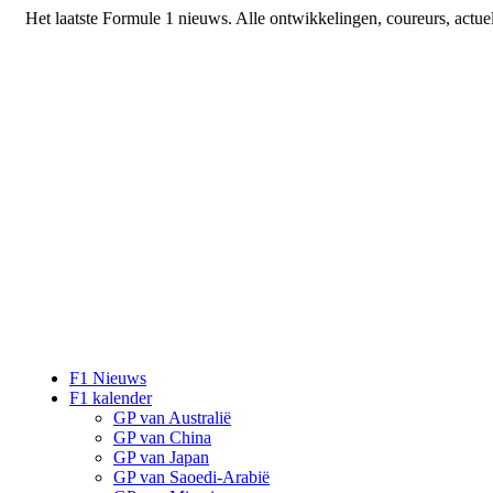
Het laatste Formule 1 nieuws. Alle ontwikkelingen, coureurs, actue
F1 Nieuws
F1 kalender
GP van Australië
GP van China
GP van Japan
GP van Saoedi-Arabië