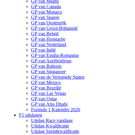
GP van Miami
GP van Canada
GP van Monaco
GP van Spanje
GP van Oostenrijk
GP van Groot-Brittannië
GP van België
GP van Hongarije
GP van Nederland
GP van Italië
GP van Emilia-Romagna
GP van Azerbeidzjan
GP van Bahrein
GP van Singapore
GP van de Verenigde Staten
GP van Mexico
GP van Brazilië
GP van Las Vegas
GP van Qatar
GP van Abu Dhabi
Formule 1 Kalender 2026
F1 uitslagen
Uitslag Race vandaag
Uitslag Kwalificatie
Uitslag Sprintkwalificatie