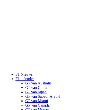
F1 Nieuws
F1 kalender
GP van Australië
GP van China
GP van Japan
GP van Saoedi-Arabië
GP van Miami
GP van Canada
GP van Monaco