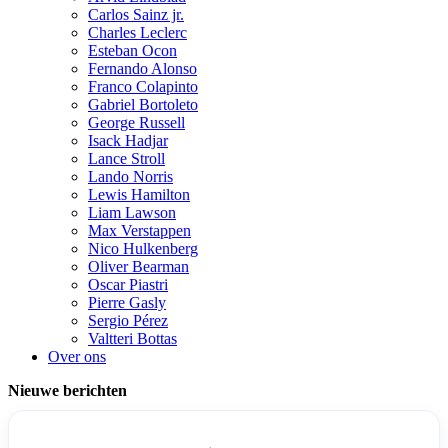
Carlos Sainz jr.
Charles Leclerc
Esteban Ocon
Fernando Alonso
Franco Colapinto
Gabriel Bortoleto
George Russell
Isack Hadjar
Lance Stroll
Lando Norris
Lewis Hamilton
Liam Lawson
Max Verstappen
Nico Hulkenberg
Oliver Bearman
Oscar Piastri
Pierre Gasly
Sergio Pérez
Valtteri Bottas
Over ons
Nieuwe berichten