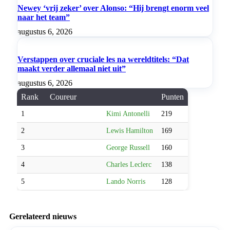
Newey ‘vrij zeker’ over Alonso: “Hij brengt enorm veel
naar het team”
augustus 6, 2026
Verstappen over cruciale les na wereldtitels: “Dat
maakt verder allemaal niet uit”
augustus 6, 2026
Rank
Coureur
Punten
1
Kimi Antonelli
219
2
Lewis Hamilton
169
3
George Russell
160
4
Charles Leclerc
138
5
Lando Norris
128
Gerelateerd nieuws