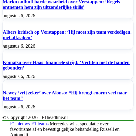
Marko onthult harde waarheid over Verstappen: ‘Regels
ontnemen hem zijn uitzonderlijke skills’
augustus 6, 2026
Albers kritisch op Verstappen: ‘Hij moet zijn team verdedigen,
niet afkraken’
augustus 6, 2026
Komatsu over Haas’ financiële strijd: ‘Vechten met de handen
gebonden’
augustus 6, 2026
Newey ‘vrij zeker’ over Alonso: “Hij brengt enorm veel naar
het team”
augustus 6, 2026
© Copyright 2026 - F1headline.nl
F1 nieuws
F1 teams
Mercedes wijst speculatie over
favoritisme af en bevestigt gelijke behandeling Russell en
Antonelli