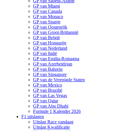
GP van Saoedi-Arabië
GP van Miami
GP van Canada
GP van Monaco
GP van Spanje
GP van Oostenrijk
GP van Groot-Brittannië
GP van België
GP van Hongarije
GP van Nederland
GP van Italië
GP van Emilia-Romagna
GP van Azerbeidzjan
GP van Bahrein
GP van Singapore
GP van de Verenigde Staten
GP van Mexico
GP van Brazilië
GP van Las Vegas
GP van Qatar
GP van Abu Dhabi
Formule 1 Kalender 2026
F1 uitslagen
Uitslag Race vandaag
Uitslag Kwalificatie