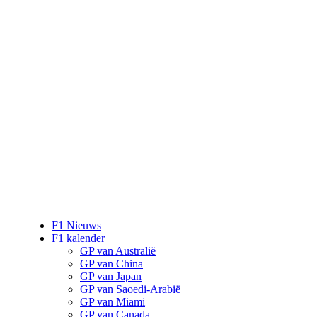
F1 Nieuws
F1 kalender
GP van Australië
GP van China
GP van Japan
GP van Saoedi-Arabië
GP van Miami
GP van Canada