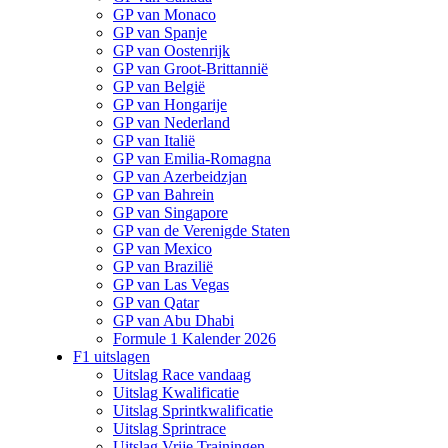
GP van Monaco
GP van Spanje
GP van Oostenrijk
GP van Groot-Brittannië
GP van België
GP van Hongarije
GP van Nederland
GP van Italië
GP van Emilia-Romagna
GP van Azerbeidzjan
GP van Bahrein
GP van Singapore
GP van de Verenigde Staten
GP van Mexico
GP van Brazilië
GP van Las Vegas
GP van Qatar
GP van Abu Dhabi
Formule 1 Kalender 2026
F1 uitslagen
Uitslag Race vandaag
Uitslag Kwalificatie
Uitslag Sprintkwalificatie
Uitslag Sprintrace
Uitslag Vrije Trainingen