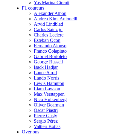
Yas Marina Circuit
F1 coureurs
Alexander Albon
Andrea Kimi Antonelli
Arvid Lindblad
Carlos Sainz jr.
Charles Leclerc
Esteban Ocon
Fernando Alonso
Franco Colapinto
Gabriel Bortoleto
George Russell
Isack Hadjar
Lance Stroll
Lando Norris
Lewis Hamilton
Liam Lawson
Max Verstappen
Nico Hulkenberg
Oliver Bearman
Oscar Piastri
Pierre Gasly
Sergio Pérez
Valtteri Bottas
Over ons