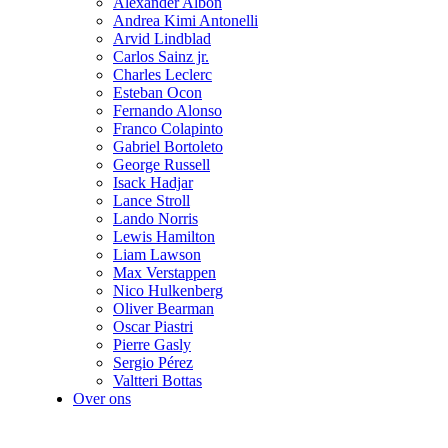
Alexander Albon
Andrea Kimi Antonelli
Arvid Lindblad
Carlos Sainz jr.
Charles Leclerc
Esteban Ocon
Fernando Alonso
Franco Colapinto
Gabriel Bortoleto
George Russell
Isack Hadjar
Lance Stroll
Lando Norris
Lewis Hamilton
Liam Lawson
Max Verstappen
Nico Hulkenberg
Oliver Bearman
Oscar Piastri
Pierre Gasly
Sergio Pérez
Valtteri Bottas
Over ons