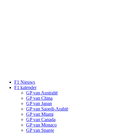
F1 Nieuws
F1 kalender
GP van Australië
GP van China
GP van Japan
GP van Saoedi-Arabië
GP van Miami
GP van Canada
GP van Monaco
GP van Spanje