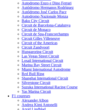
Autodromo Enzo e Dino Ferrari
Autódromo Hermanos Rodríguez
Autódromo José Carlos Pace
Autodromo Nazionale Monza
Baku City Circuit
Circuit de Barcelona-Catalunya
Circuit de Monaco
Circuit de Spa-Francorchamps
Circuit Gilles Villeneuve
Circuit of the Americas
Circuit Zandvoort
Hungaroring Circuit
Las Vegas Street Circuit
Losail International Circuit
Marina Bay Street Circuit
Miami International Autodrome
Red Bull Ring
Shanghai International Circuit
Silverstone Circuit
Suzuka International Racing Course
Yas Marina Circuit
F1 coureurs
Alexander Albon
Andrea Kimi Antonelli
Arvid Lindblad