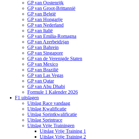
GP van Oostenrijk
GP van Groot-Brittannië
GP van België
GP van Hongarije
GP van Nederland
GP van Italië
GP van Emilia-Romagna
GP van Azerbeidzjan
GP van Bahrein
GP van Singapore
GP van de Verenigde Staten
GP van Mexico
GP van Brazilië
GP van Las Vegas
GP van Qatar
GP van Abu Dhabi
Formule 1 Kalender 2026
F1 uitslagen
Uitslag Race vandaag
Uitslag Kwalificatie
Uitslag Sprintkwalificatie
Uitslag Sprintrace
Uitslag Vrije Trainingen
Uitslag Vrije Training 1
Uitslag Vrije Training 2