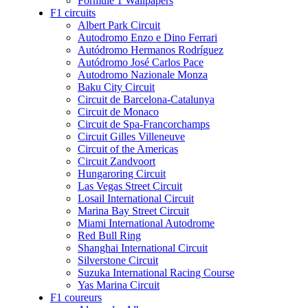
Formule 1 Wallpapers
F1 circuits
Albert Park Circuit
Autodromo Enzo e Dino Ferrari
Autódromo Hermanos Rodríguez
Autódromo José Carlos Pace
Autodromo Nazionale Monza
Baku City Circuit
Circuit de Barcelona-Catalunya
Circuit de Monaco
Circuit de Spa-Francorchamps
Circuit Gilles Villeneuve
Circuit of the Americas
Circuit Zandvoort
Hungaroring Circuit
Las Vegas Street Circuit
Losail International Circuit
Marina Bay Street Circuit
Miami International Autodrome
Red Bull Ring
Shanghai International Circuit
Silverstone Circuit
Suzuka International Racing Course
Yas Marina Circuit
F1 coureurs