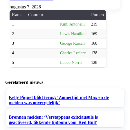
augustus 7, 2026
Rank
Coureur
Punten
1
Kimi Antonelli
219
2
Lewis Hamilton
169
3
George Russell
160
4
Charles Leclerc
138
5
Lando Norris
128
Gerelateerd nieuws
Kelly Piquet blikt terug: ‘Zomertijd met Max en de
meiden was onvergetelijk’
Bronnen melden: ‘Verstappens exitclausule is
geactiveerd, tikkende tijdbom voor Red Bull’