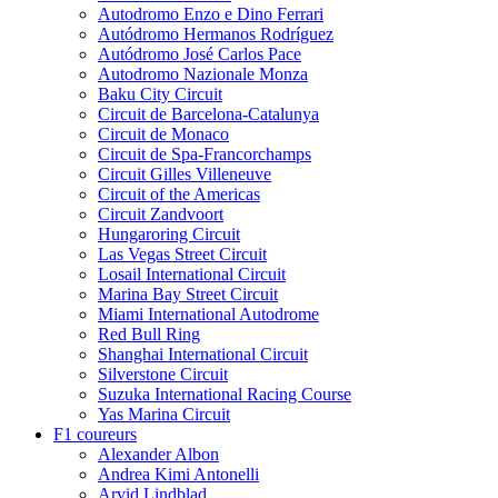
Autodromo Enzo e Dino Ferrari
Autódromo Hermanos Rodríguez
Autódromo José Carlos Pace
Autodromo Nazionale Monza
Baku City Circuit
Circuit de Barcelona-Catalunya
Circuit de Monaco
Circuit de Spa-Francorchamps
Circuit Gilles Villeneuve
Circuit of the Americas
Circuit Zandvoort
Hungaroring Circuit
Las Vegas Street Circuit
Losail International Circuit
Marina Bay Street Circuit
Miami International Autodrome
Red Bull Ring
Shanghai International Circuit
Silverstone Circuit
Suzuka International Racing Course
Yas Marina Circuit
F1 coureurs
Alexander Albon
Andrea Kimi Antonelli
Arvid Lindblad