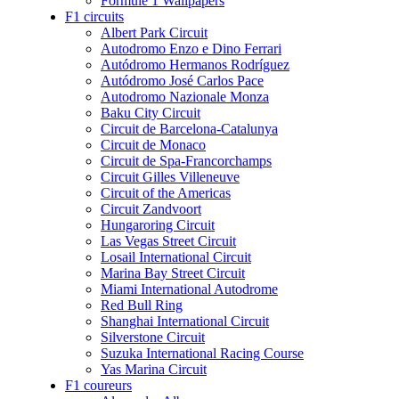
Formule 1 Wallpapers
F1 circuits
Albert Park Circuit
Autodromo Enzo e Dino Ferrari
Autódromo Hermanos Rodríguez
Autódromo José Carlos Pace
Autodromo Nazionale Monza
Baku City Circuit
Circuit de Barcelona-Catalunya
Circuit de Monaco
Circuit de Spa-Francorchamps
Circuit Gilles Villeneuve
Circuit of the Americas
Circuit Zandvoort
Hungaroring Circuit
Las Vegas Street Circuit
Losail International Circuit
Marina Bay Street Circuit
Miami International Autodrome
Red Bull Ring
Shanghai International Circuit
Silverstone Circuit
Suzuka International Racing Course
Yas Marina Circuit
F1 coureurs