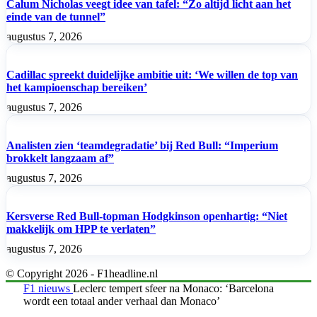
Calum Nicholas veegt idee van tafel: “Zo altijd licht aan het
einde van de tunnel”
augustus 7, 2026
Cadillac spreekt duidelijke ambitie uit: ‘We willen de top van
het kampioenschap bereiken’
augustus 7, 2026
Analisten zien ‘teamdegradatie’ bij Red Bull: “Imperium
brokkelt langzaam af”
augustus 7, 2026
Kersverse Red Bull-topman Hodgkinson openhartig: “Niet
makkelijk om HPP te verlaten”
augustus 7, 2026
© Copyright 2026 - F1headline.nl
F1 nieuws
Leclerc tempert sfeer na Monaco: ‘Barcelona
wordt een totaal ander verhaal dan Monaco’