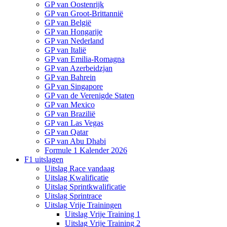
GP van Oostenrijk
GP van Groot-Brittannië
GP van België
GP van Hongarije
GP van Nederland
GP van Italië
GP van Emilia-Romagna
GP van Azerbeidzjan
GP van Bahrein
GP van Singapore
GP van de Verenigde Staten
GP van Mexico
GP van Brazilië
GP van Las Vegas
GP van Qatar
GP van Abu Dhabi
Formule 1 Kalender 2026
F1 uitslagen
Uitslag Race vandaag
Uitslag Kwalificatie
Uitslag Sprintkwalificatie
Uitslag Sprintrace
Uitslag Vrije Trainingen
Uitslag Vrije Training 1
Uitslag Vrije Training 2