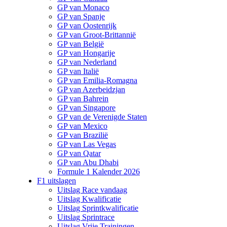
GP van Monaco
GP van Spanje
GP van Oostenrijk
GP van Groot-Brittannië
GP van België
GP van Hongarije
GP van Nederland
GP van Italië
GP van Emilia-Romagna
GP van Azerbeidzjan
GP van Bahrein
GP van Singapore
GP van de Verenigde Staten
GP van Mexico
GP van Brazilië
GP van Las Vegas
GP van Qatar
GP van Abu Dhabi
Formule 1 Kalender 2026
F1 uitslagen
Uitslag Race vandaag
Uitslag Kwalificatie
Uitslag Sprintkwalificatie
Uitslag Sprintrace
Uitslag Vrije Trainingen