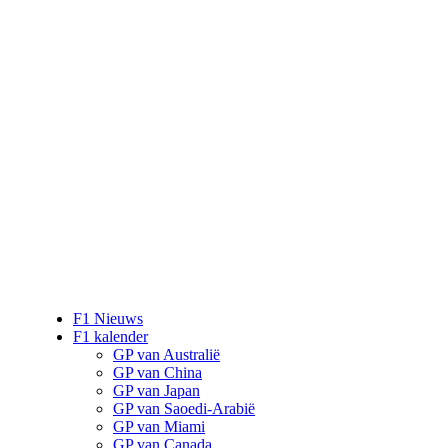
F1 Nieuws
F1 kalender
GP van Australië
GP van China
GP van Japan
GP van Saoedi-Arabië
GP van Miami
GP van Canada