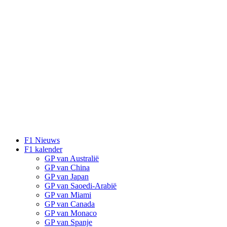
F1 Nieuws
F1 kalender
GP van Australië
GP van China
GP van Japan
GP van Saoedi-Arabië
GP van Miami
GP van Canada
GP van Monaco
GP van Spanje