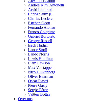
Alexander Albon
Andrea Kimi Antonelli
Arvid Lindblad
Carlos Sainz jr.
Charles Leclerc
Esteban Ocon
Fernando Alonso
Franco Colapinto
Gabriel Bortoleto
George Russell
Isack Hadjar
Lance Stroll
Lando Norris
Lewis Hamilton
Liam Lawson
Max Verstappen
Nico Hulkenberg
Oliver Bearman
Oscar Piastri
Pierre Gasly
Sergio Pérez
Valtteri Bottas
Over ons