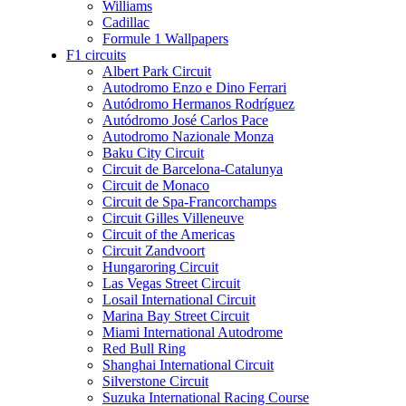
Williams
Cadillac
Formule 1 Wallpapers
F1 circuits
Albert Park Circuit
Autodromo Enzo e Dino Ferrari
Autódromo Hermanos Rodríguez
Autódromo José Carlos Pace
Autodromo Nazionale Monza
Baku City Circuit
Circuit de Barcelona-Catalunya
Circuit de Monaco
Circuit de Spa-Francorchamps
Circuit Gilles Villeneuve
Circuit of the Americas
Circuit Zandvoort
Hungaroring Circuit
Las Vegas Street Circuit
Losail International Circuit
Marina Bay Street Circuit
Miami International Autodrome
Red Bull Ring
Shanghai International Circuit
Silverstone Circuit
Suzuka International Racing Course