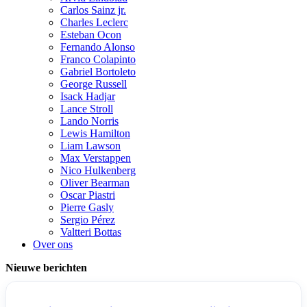
Carlos Sainz jr.
Charles Leclerc
Esteban Ocon
Fernando Alonso
Franco Colapinto
Gabriel Bortoleto
George Russell
Isack Hadjar
Lance Stroll
Lando Norris
Lewis Hamilton
Liam Lawson
Max Verstappen
Nico Hulkenberg
Oliver Bearman
Oscar Piastri
Pierre Gasly
Sergio Pérez
Valtteri Bottas
Over ons
Nieuwe berichten