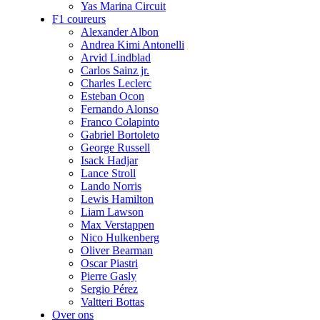
Yas Marina Circuit
F1 coureurs
Alexander Albon
Andrea Kimi Antonelli
Arvid Lindblad
Carlos Sainz jr.
Charles Leclerc
Esteban Ocon
Fernando Alonso
Franco Colapinto
Gabriel Bortoleto
George Russell
Isack Hadjar
Lance Stroll
Lando Norris
Lewis Hamilton
Liam Lawson
Max Verstappen
Nico Hulkenberg
Oliver Bearman
Oscar Piastri
Pierre Gasly
Sergio Pérez
Valtteri Bottas
Over ons