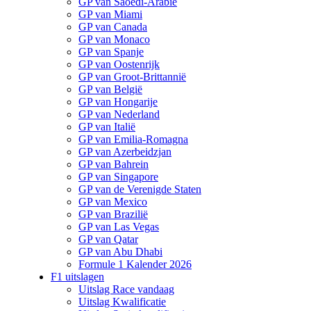
GP van Saoedi-Arabië
GP van Miami
GP van Canada
GP van Monaco
GP van Spanje
GP van Oostenrijk
GP van Groot-Brittannië
GP van België
GP van Hongarije
GP van Nederland
GP van Italië
GP van Emilia-Romagna
GP van Azerbeidzjan
GP van Bahrein
GP van Singapore
GP van de Verenigde Staten
GP van Mexico
GP van Brazilië
GP van Las Vegas
GP van Qatar
GP van Abu Dhabi
Formule 1 Kalender 2026
F1 uitslagen
Uitslag Race vandaag
Uitslag Kwalificatie