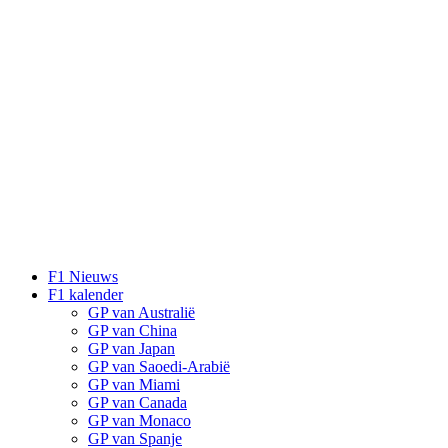
F1 Nieuws
F1 kalender
GP van Australië
GP van China
GP van Japan
GP van Saoedi-Arabië
GP van Miami
GP van Canada
GP van Monaco
GP van Spanje