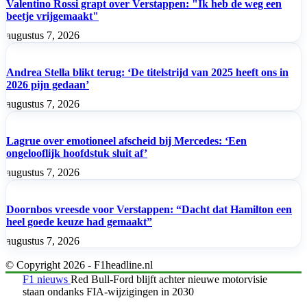
Valentino Rossi grapt over Verstappen: "Ik heb de weg een
beetje vrijgemaakt"
augustus 7, 2026
Andrea Stella blikt terug: ‘De titelstrijd van 2025 heeft ons in
2026 pijn gedaan’
augustus 7, 2026
Lagrue over emotioneel afscheid bij Mercedes: ‘Een
ongelooflijk hoofdstuk sluit af’
augustus 7, 2026
Doornbos vreesde voor Verstappen: “Dacht dat Hamilton een
heel goede keuze had gemaakt”
augustus 7, 2026
© Copyright 2026 - F1headline.nl
F1 nieuws
Red Bull-Ford blijft achter nieuwe motorvisie
staan ondanks FIA-wijzigingen in 2030