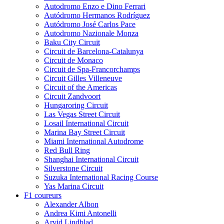
Autodromo Enzo e Dino Ferrari
Autódromo Hermanos Rodríguez
Autódromo José Carlos Pace
Autodromo Nazionale Monza
Baku City Circuit
Circuit de Barcelona-Catalunya
Circuit de Monaco
Circuit de Spa-Francorchamps
Circuit Gilles Villeneuve
Circuit of the Americas
Circuit Zandvoort
Hungaroring Circuit
Las Vegas Street Circuit
Losail International Circuit
Marina Bay Street Circuit
Miami International Autodrome
Red Bull Ring
Shanghai International Circuit
Silverstone Circuit
Suzuka International Racing Course
Yas Marina Circuit
F1 coureurs
Alexander Albon
Andrea Kimi Antonelli
Arvid Lindblad