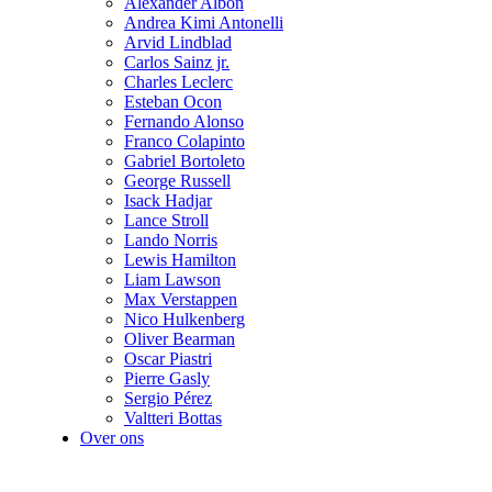
Alexander Albon
Andrea Kimi Antonelli
Arvid Lindblad
Carlos Sainz jr.
Charles Leclerc
Esteban Ocon
Fernando Alonso
Franco Colapinto
Gabriel Bortoleto
George Russell
Isack Hadjar
Lance Stroll
Lando Norris
Lewis Hamilton
Liam Lawson
Max Verstappen
Nico Hulkenberg
Oliver Bearman
Oscar Piastri
Pierre Gasly
Sergio Pérez
Valtteri Bottas
Over ons