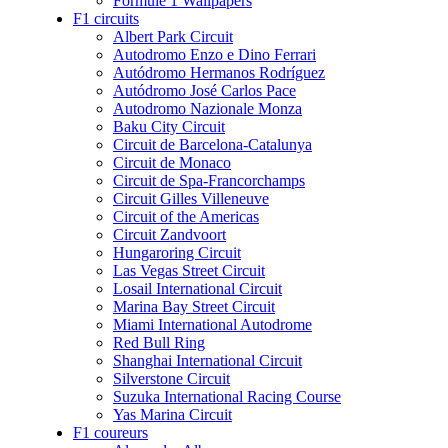
Formule 1 Wallpapers
F1 circuits
Albert Park Circuit
Autodromo Enzo e Dino Ferrari
Autódromo Hermanos Rodríguez
Autódromo José Carlos Pace
Autodromo Nazionale Monza
Baku City Circuit
Circuit de Barcelona-Catalunya
Circuit de Monaco
Circuit de Spa-Francorchamps
Circuit Gilles Villeneuve
Circuit of the Americas
Circuit Zandvoort
Hungaroring Circuit
Las Vegas Street Circuit
Losail International Circuit
Marina Bay Street Circuit
Miami International Autodrome
Red Bull Ring
Shanghai International Circuit
Silverstone Circuit
Suzuka International Racing Course
Yas Marina Circuit
F1 coureurs