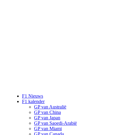
F1 Nieuws
F1 kalender
GP van Australië
GP van China
GP van Japan
GP van Saoedi-Arabië
GP van Miami
GP van Canada