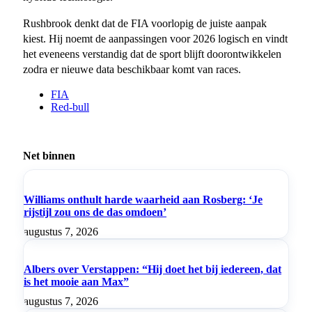
Rushbrook denkt dat de FIA voorlopig de juiste aanpak
kiest. Hij noemt de aanpassingen voor 2026 logisch en vindt
het eveneens verstandig dat de sport blijft doorontwikkelen
zodra er nieuwe data beschikbaar komt van races.
FIA
Red-bull
Net binnen
Williams onthult harde waarheid aan Rosberg: ‘Je
rijstijl zou ons de das omdoen’
augustus 7, 2026
Albers over Verstappen: “Hij doet het bij iedereen, dat
is het mooie aan Max”
augustus 7, 2026