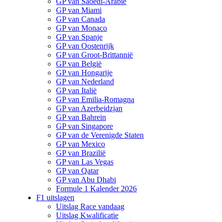
GP van Saoedi-Arabië
GP van Miami
GP van Canada
GP van Monaco
GP van Spanje
GP van Oostenrijk
GP van Groot-Brittannië
GP van België
GP van Hongarije
GP van Nederland
GP van Italië
GP van Emilia-Romagna
GP van Azerbeidzjan
GP van Bahrein
GP van Singapore
GP van de Verenigde Staten
GP van Mexico
GP van Brazilië
GP van Las Vegas
GP van Qatar
GP van Abu Dhabi
Formule 1 Kalender 2026
F1 uitslagen
Uitslag Race vandaag
Uitslag Kwalificatie