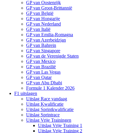
GP van Oostenrijk
GP van Groot-Brittannië
GP van België
GP van Hongarije
GP van Nederland
GP van Italië
GP van Emilia-Romagna
GP van Azerbeidzjan
GP van Bahrein
GP van Singapore
GP van de Verenigde Staten
GP van Mexico
GP van Brazilië
GP van Las Vegas
GP van Qatar
GP van Abu Dhabi
Formule 1 Kalender 2026
F1 uitslagen
Uitslag Race vandaag
Uitslag Kwalificatie
Uitslag Sprintkwalificatie
Uitslag Sprintrace
Uitslag Vrije Trainingen
Uitslag Vrije Training 1
Uitslag Vrije Training 2