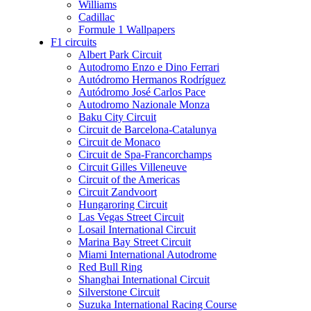
Williams
Cadillac
Formule 1 Wallpapers
F1 circuits
Albert Park Circuit
Autodromo Enzo e Dino Ferrari
Autódromo Hermanos Rodríguez
Autódromo José Carlos Pace
Autodromo Nazionale Monza
Baku City Circuit
Circuit de Barcelona-Catalunya
Circuit de Monaco
Circuit de Spa-Francorchamps
Circuit Gilles Villeneuve
Circuit of the Americas
Circuit Zandvoort
Hungaroring Circuit
Las Vegas Street Circuit
Losail International Circuit
Marina Bay Street Circuit
Miami International Autodrome
Red Bull Ring
Shanghai International Circuit
Silverstone Circuit
Suzuka International Racing Course