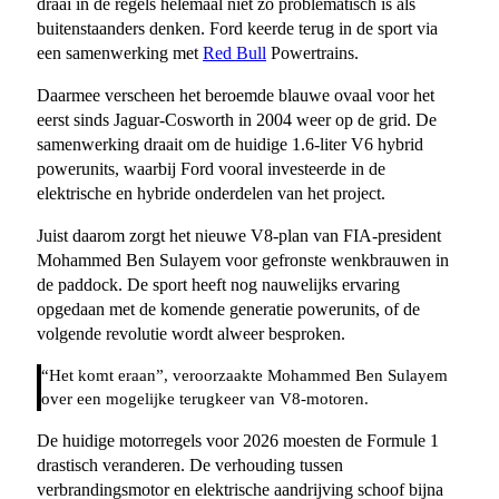
draai in de regels helemaal niet zo problematisch is als
buitenstaanders denken. Ford keerde terug in de sport via
een samenwerking met
Red Bull
Powertrains.
Daarmee verscheen het beroemde blauwe ovaal voor het
eerst sinds Jaguar-Cosworth in 2004 weer op de grid. De
samenwerking draait om de huidige 1.6-liter V6 hybrid
powerunits, waarbij Ford vooral investeerde in de
elektrische en hybride onderdelen van het project.
Juist daarom zorgt het nieuwe V8-plan van FIA-president
Mohammed Ben Sulayem voor gefronste wenkbrauwen in
de paddock. De sport heeft nog nauwelijks ervaring
opgedaan met de komende generatie powerunits, of de
volgende revolutie wordt alweer besproken.
“Het komt eraan”, veroorzaakte Mohammed Ben Sulayem
over een mogelijke terugkeer van V8-motoren.
De huidige motorregels voor 2026 moesten de Formule 1
drastisch veranderen. De verhouding tussen
verbrandingsmotor en elektrische aandrijving schoof bijna