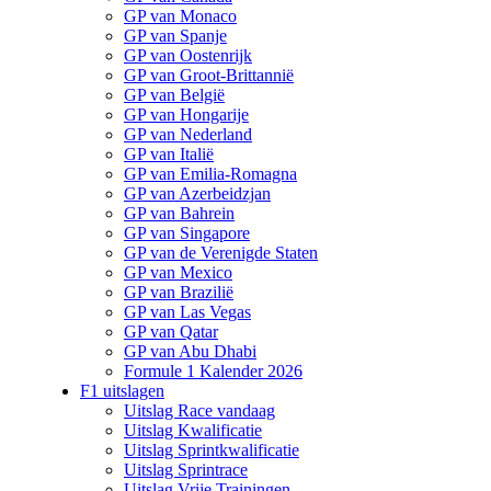
GP van Monaco
GP van Spanje
GP van Oostenrijk
GP van Groot-Brittannië
GP van België
GP van Hongarije
GP van Nederland
GP van Italië
GP van Emilia-Romagna
GP van Azerbeidzjan
GP van Bahrein
GP van Singapore
GP van de Verenigde Staten
GP van Mexico
GP van Brazilië
GP van Las Vegas
GP van Qatar
GP van Abu Dhabi
Formule 1 Kalender 2026
F1 uitslagen
Uitslag Race vandaag
Uitslag Kwalificatie
Uitslag Sprintkwalificatie
Uitslag Sprintrace
Uitslag Vrije Trainingen