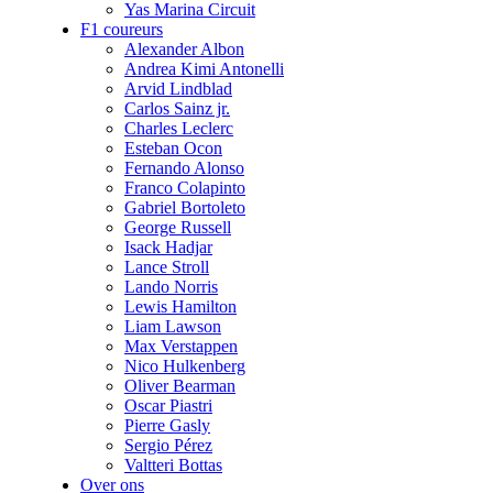
Yas Marina Circuit
F1 coureurs
Alexander Albon
Andrea Kimi Antonelli
Arvid Lindblad
Carlos Sainz jr.
Charles Leclerc
Esteban Ocon
Fernando Alonso
Franco Colapinto
Gabriel Bortoleto
George Russell
Isack Hadjar
Lance Stroll
Lando Norris
Lewis Hamilton
Liam Lawson
Max Verstappen
Nico Hulkenberg
Oliver Bearman
Oscar Piastri
Pierre Gasly
Sergio Pérez
Valtteri Bottas
Over ons