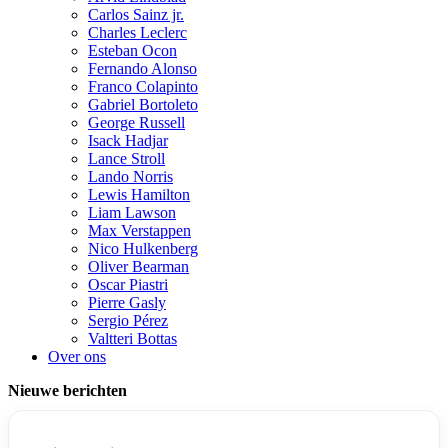
Carlos Sainz jr.
Charles Leclerc
Esteban Ocon
Fernando Alonso
Franco Colapinto
Gabriel Bortoleto
George Russell
Isack Hadjar
Lance Stroll
Lando Norris
Lewis Hamilton
Liam Lawson
Max Verstappen
Nico Hulkenberg
Oliver Bearman
Oscar Piastri
Pierre Gasly
Sergio Pérez
Valtteri Bottas
Over ons
Nieuwe berichten