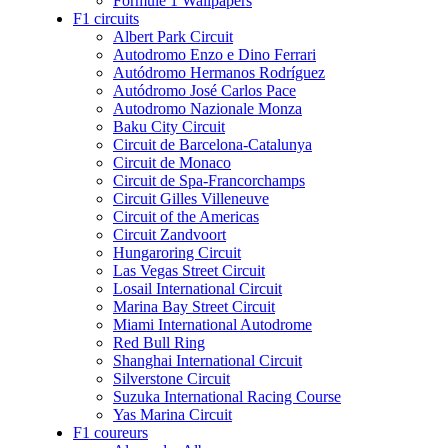
Formule 1 Wallpapers
F1 circuits
Albert Park Circuit
Autodromo Enzo e Dino Ferrari
Autódromo Hermanos Rodríguez
Autódromo José Carlos Pace
Autodromo Nazionale Monza
Baku City Circuit
Circuit de Barcelona-Catalunya
Circuit de Monaco
Circuit de Spa-Francorchamps
Circuit Gilles Villeneuve
Circuit of the Americas
Circuit Zandvoort
Hungaroring Circuit
Las Vegas Street Circuit
Losail International Circuit
Marina Bay Street Circuit
Miami International Autodrome
Red Bull Ring
Shanghai International Circuit
Silverstone Circuit
Suzuka International Racing Course
Yas Marina Circuit
F1 coureurs