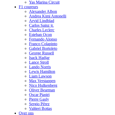
Yas Marina Circuit
F1 coureurs
Alexander Albon
Andrea Kimi Antonelli
Arvid Lindblad
Carlos Sainz jr.
Charles Leclerc
Esteban Ocon
Fernando Alonso
Franco Colapinto
Gabriel Bortoleto
George Russell
Isack Hadjar
Lance Stroll
Lando Norris
Lewis Hamilton
Liam Lawson
Max Verstappen
Nico Hulkenberg
Oliver Bearman
Oscar Piastri
Pierre Gasly
Sergio Pérez
Valtteri Bottas
Over ons