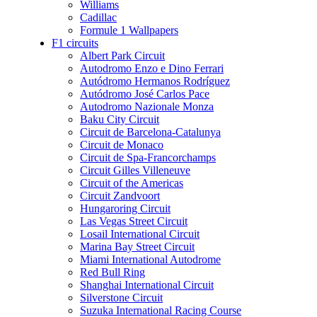
Williams
Cadillac
Formule 1 Wallpapers
F1 circuits
Albert Park Circuit
Autodromo Enzo e Dino Ferrari
Autódromo Hermanos Rodríguez
Autódromo José Carlos Pace
Autodromo Nazionale Monza
Baku City Circuit
Circuit de Barcelona-Catalunya
Circuit de Monaco
Circuit de Spa-Francorchamps
Circuit Gilles Villeneuve
Circuit of the Americas
Circuit Zandvoort
Hungaroring Circuit
Las Vegas Street Circuit
Losail International Circuit
Marina Bay Street Circuit
Miami International Autodrome
Red Bull Ring
Shanghai International Circuit
Silverstone Circuit
Suzuka International Racing Course