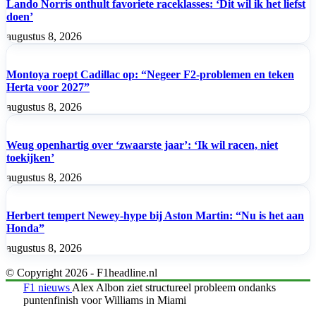
Lando Norris onthult favoriete raceklasses: ‘Dit wil ik het liefst
doen’
augustus 8, 2026
Montoya roept Cadillac op: “Negeer F2-problemen en teken
Herta voor 2027”
augustus 8, 2026
Weug openhartig over ‘zwaarste jaar’: ‘Ik wil racen, niet
toekijken’
augustus 8, 2026
Herbert tempert Newey-hype bij Aston Martin: “Nu is het aan
Honda”
augustus 8, 2026
© Copyright 2026 - F1headline.nl
F1 nieuws
Alex Albon ziet structureel probleem ondanks
puntenfinish voor Williams in Miami