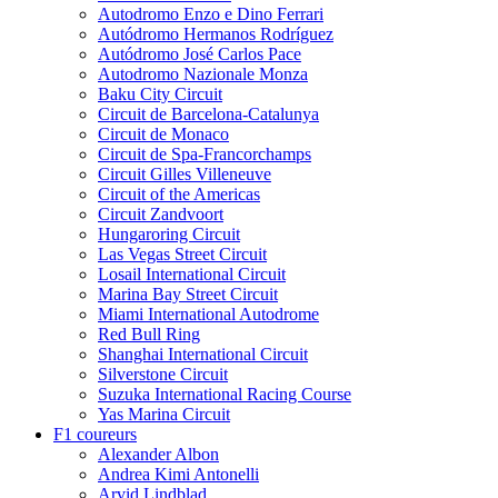
Autodromo Enzo e Dino Ferrari
Autódromo Hermanos Rodríguez
Autódromo José Carlos Pace
Autodromo Nazionale Monza
Baku City Circuit
Circuit de Barcelona-Catalunya
Circuit de Monaco
Circuit de Spa-Francorchamps
Circuit Gilles Villeneuve
Circuit of the Americas
Circuit Zandvoort
Hungaroring Circuit
Las Vegas Street Circuit
Losail International Circuit
Marina Bay Street Circuit
Miami International Autodrome
Red Bull Ring
Shanghai International Circuit
Silverstone Circuit
Suzuka International Racing Course
Yas Marina Circuit
F1 coureurs
Alexander Albon
Andrea Kimi Antonelli
Arvid Lindblad