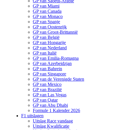
GP van Saoedi-Arabië
GP van Miami
GP van Canada
GP van Monaco
GP van Spanje
GP van Oostenrijk
GP van Groot-Brittannië
GP van België
GP van Hongarije
GP van Nederland
GP van Italië
GP van Emilia-Romagna
GP van Azerbeidzjan
GP van Bahrein
GP van Singapore
GP van de Verenigde Staten
GP van Mexico
GP van Brazilië
GP van Las Vegas
GP van Qatar
GP van Abu Dhabi
Formule 1 Kalender 2026
F1 uitslagen
Uitslag Race vandaag
Uitslag Kwalificatie