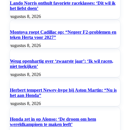
Lando Norris onthult favoriete raceklasses: ‘Dit wil ik
het liefst doen’
augustus 8, 2026
Montoya roept Cadillac op: “Negeer F2-problemen en
teken Herta voor 2027”
augustus 8, 2026
Weug openhartig over ‘zwaarste jaar’: ‘Ik wil racen,
niet toekijken’
augustus 8, 2026
Herbert tempert Newey-hype bij Aston Martin: “Nu is
het aan Honda”
augustus 8, 2026
Honda zet in op Alonso: ‘De droom om hem
wereldkampioen te maken leeft’