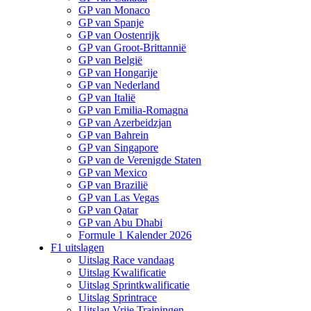
GP van Monaco
GP van Spanje
GP van Oostenrijk
GP van Groot-Brittannië
GP van België
GP van Hongarije
GP van Nederland
GP van Italië
GP van Emilia-Romagna
GP van Azerbeidzjan
GP van Bahrein
GP van Singapore
GP van de Verenigde Staten
GP van Mexico
GP van Brazilië
GP van Las Vegas
GP van Qatar
GP van Abu Dhabi
Formule 1 Kalender 2026
F1 uitslagen
Uitslag Race vandaag
Uitslag Kwalificatie
Uitslag Sprintkwalificatie
Uitslag Sprintrace
Uitslag Vrije Trainingen