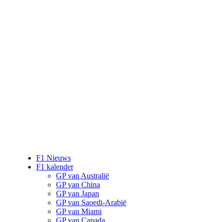
F1 Nieuws
F1 kalender
GP van Australië
GP van China
GP van Japan
GP van Saoedi-Arabië
GP van Miami
GP van Canada