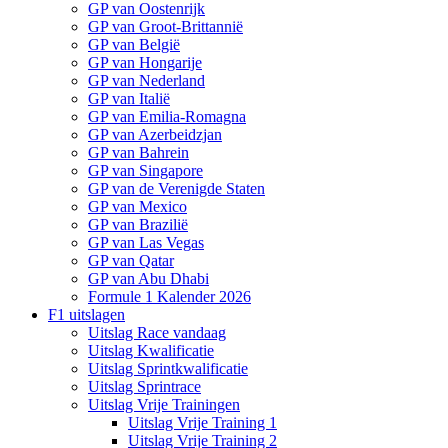
GP van Oostenrijk
GP van Groot-Brittannië
GP van België
GP van Hongarije
GP van Nederland
GP van Italië
GP van Emilia-Romagna
GP van Azerbeidzjan
GP van Bahrein
GP van Singapore
GP van de Verenigde Staten
GP van Mexico
GP van Brazilië
GP van Las Vegas
GP van Qatar
GP van Abu Dhabi
Formule 1 Kalender 2026
F1 uitslagen
Uitslag Race vandaag
Uitslag Kwalificatie
Uitslag Sprintkwalificatie
Uitslag Sprintrace
Uitslag Vrije Trainingen
Uitslag Vrije Training 1
Uitslag Vrije Training 2