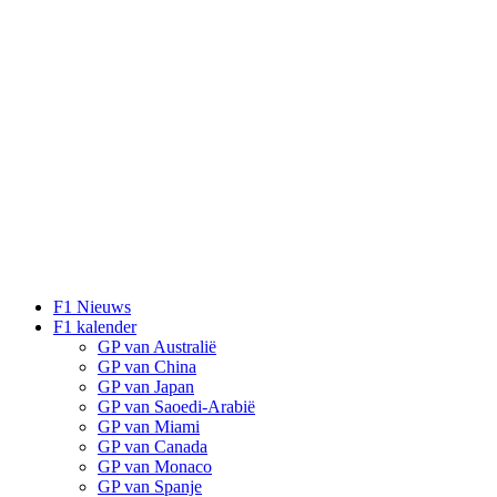
F1 Nieuws
F1 kalender
GP van Australië
GP van China
GP van Japan
GP van Saoedi-Arabië
GP van Miami
GP van Canada
GP van Monaco
GP van Spanje