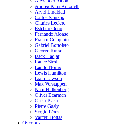
Alexander Albon
Andrea Kimi Antonelli
Arvid Lindblad
Carlos Sainz jr.
Charles Leclerc
Esteban Ocon
Fernando Alonso
Franco Colapinto
Gabriel Bortoleto
George Russell
Isack Hadjar
Lance Stroll
Lando Norris
Lewis Hamilton
Liam Lawson
Max Verstappen
Nico Hulkenberg
Oliver Bearman
Oscar Piastri
Pierre Gasly
Sergio Pérez
Valtteri Bottas
Over ons