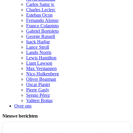
Carlos Sainz jr.
Charles Leclerc
Esteban Ocon
Fernando Alonso
Franco Colapinto
Gabriel Bortoleto
George Russell
Isack Hadjar
Lance Stroll
Lando Norris
Lewis Hamilton
Liam Lawson
Max Verstappen
Nico Hulkenberg
Oliver Bearman
Oscar Piastri
Pierre Gasly
Sergio Pérez
Valtteri Bottas
Over ons
Nieuwe berichten