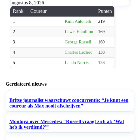
augustus 8, 2026
Rank
Coureur
Punten
1
Kimi Antonelli
219
2
Lewis Hamilton
169
3
George Russell
160
4
Charles Leclerc
138
5
Lando Norris
128
Gerelateerd nieuws
Britse journalist waarschuwt concurrentie: “Je kunt een
coureur als Max nooit afschrijven”
Montoya over Mercedes: “Russell vraagt zich af: ‘Wat
heb ik verdiend?'”